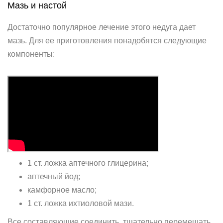
Мазь и настой
Достаточно популярное лечение этого недуга дает
мазь. Для ее приготовления понадобятся следующие
компоненты:
1 ст. ложка аптечного глицерина;
аптечный йод;
камфорное масло;
1 ст. ложка ихтиоловой мази.
Все составляющие соединить, тщательно перемешать