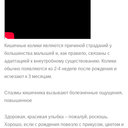
Кишечные колики являются причиной страданий у
большинства малышей и, как правило, связаны с
адаптацией к внеутробному существованию. Колики
обычно появляются ко 2-4 неделе после рождения и
исчезают к 3 месяцам.
Спазмы кишечника вызывают болезненные ощущения,
повышенное
Здоровая, красивая улыбка – пожалуй, роскошь.
Хорошо, если с рождения повезло с прикусом, цветом и