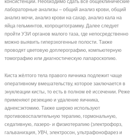
консистенции. Необходимо сдать все общеклинические
лабораторные анализы – общий анализ крови, общий
анализ мочи, анализ крови на сахар, анализ кала на
яйца гельминтов, копроцитограмму. Далее следует
пройти УЗИ органов малого таза, где непосредственно
можно выявить гиперэхогенные полости. Также
проводят цветовую доплерографию, компьютерную
томографию или диагностическую лапароскопию.
Киста жёлтого тела правого яичника подлежит чаще
оперативному вмешательству, которое заключается в
энуклеации кисты, то есть в полном её иссечении. Реже
применяют резекцию и удаление яичника,
аднексэктомию. Также широко используют
противовоспалительную терапию, гормональную,
седативную, лазеро- и физиотерапию (электрофорз,
гальванизция, УВЧ, электросон, ультрафонофарез и