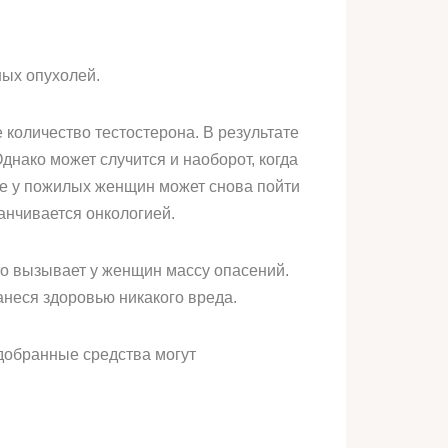
ных опухолей.
количество тестостерона. В результате
Однако может случится и наоборот, когда
ае у пожилых женщин может снова пойти
анчивается онкологией.
то вызывает у женщин массу опасений.
анеся здоровью никакого вреда.
добранные средства могут