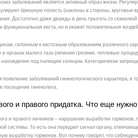
ских заболеваний является активный образ жизни. Регуля
улируют брюшную полость (наклоны в стороны, круговые вр
ия. Достаточно даже дважды в день прыгать со скакалкой п
к функциональная киста, но и окажет положительное воздей
инам, склонным к кистозным образованиям различного хара
 органах малого таза (лечение грязями, тепловые процеду
я нахождения под палящим солнцем. Категорически запреще
оявление заболеваний гинекологического характера, в то
ое посещение гинеколога.
ого и правого придатка. Что еще нужно
ого и правого яичников – нарушение выработки гормонов,
й системы. То есть она передает сигнал органу, отвечающе
ую выработку гормонов. Вот почему говорят, что соблюде