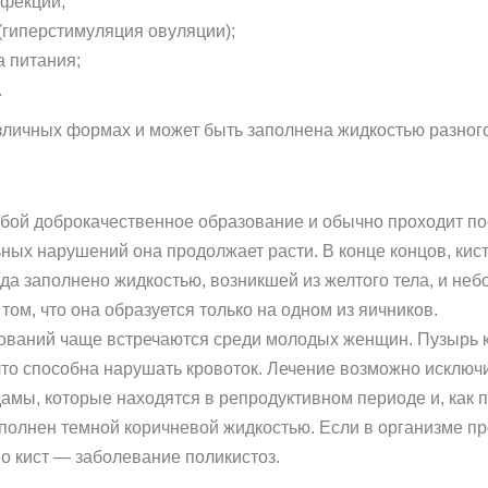
нфекции;
(гиперстимуляция овуляции);
 питания;
.
азличных формах и может быть заполнена жидкостью разно
бой доброкачественное образование и обычно проходит пос
ных нарушений она продолжает расти. В конце концов, кист
да заполнено жидкостью, возникшей из желтого тела, и не
том, что она образуется только на одном из яичников.
ований чаще встречаются среди молодых женщин. Пузырь к
 что способна нарушать кровоток. Лечение возможно исклю
амы, которые находятся в репродуктивном периоде и, как п
аполнен темной коричневой жидкостью. Если в организме п
о кист — заболевание поликистоз.