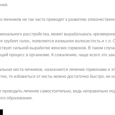
ния.
о яичников не так часто приводят к развитию злокачествен
рмонального расстройства, может вырабатывать чрезмерное 
 грубеет голос, появляется излишняя волосистость и т. п. 
ствует сильной выработке женских гормонов. В таком случ
ий процесс в организме. К сожалению, чаще всего это зак
альная киста яичников, назначается лечение гормонами и э
но, то избавиться от кисты можно достаточно быстро, не н
е проводить лечение самостоятельно, ведь неправильно по
ого образования.