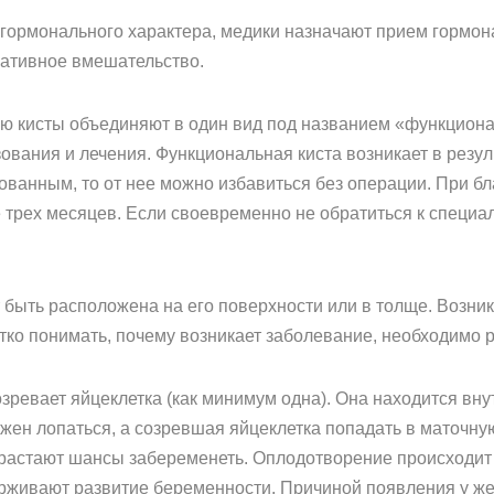
гормонального характера, медики назначают прием гормона
ративное вмешательство.
 кисты объединяют в один вид под названием «функциональ
ования и лечения. Функциональная киста возникает в резул
ованным, то от нее можно избавиться без операции. При б
 трех месяцев. Если своевременно не обратиться к специал
быть расположена на его поверхности или в толще. Возника
етко понимать, почему возникает заболевание, необходимо 
зревает яйцеклетка (как минимум одна). Она находится вн
жен лопаться, а созревшая яйцеклетка попадать в маточную
зрастают шансы забеременеть. Оплодотворение происходит 
рживают развитие беременности. Причиной появления у же