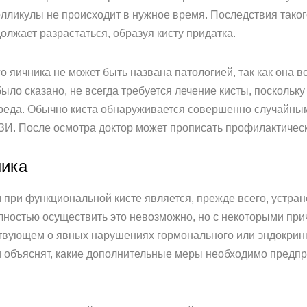
олликулы не происходит в нужное время. Последствия тако
лжает разрастаться, образуя кисту придатка.
о яичника не может быть названа патологией, так как она 
ло сказано, не всегда требуется лечение кисты, поскольку 
реда. Обычно киста обнаруживается совершенно случайны
ЗИ. После осмотра доктор может прописать профилактичес
ника
при функциональной кисте является, прежде всего, устра
лностью осуществить это невозможно, но с некоторыми при
твующем о явных нарушениях гормонального или эндокринно
и объяснят, какие дополнительные меры необходимо предп