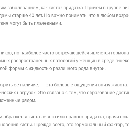
м заболеванием, как кистоз придатка. Причем в группе ри
дамы старше 40 лет. Но важно понимать, что в любом возра
твия могут быть плачевными.
ников, но наиболее часто встречающейся является гормонал
амых распространенных патологий у женщин в среде гинеко
глой формы с жидкостью различного рода внутри.
зрить ее наличие, — это болевые ощущения внизу живота. 
еских нагрузок. Это связано с тем, что образование достиг
оложенные рядом.
 образуется киста левого или правого придатка, врачи пока
новения кисты. Прежде всего, это гормональный фактор, т