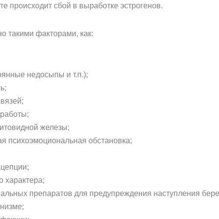
те происходит сбой в выработке эстрогенов.
о такими факторами, как:
янные недосыпы и т.п.);
ь;
вязей;
работы;
итовидной железы;
ная психоэмоциональная обстановка;
ацепции;
о характера;
альных препаратов для предупреждения наступления бере
низме;