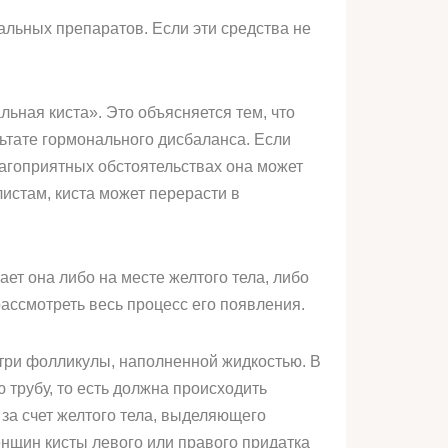
льных препаратов. Если эти средства не
ная киста». Это объясняется тем, что
ьтате гормонального дисбаланса. Если
лагоприятных обстоятельствах она может
истам, киста может перерасти в
ет она либо на месте желтого тела, либо
рассмотреть весь процесс его появления.
утри фолликулы, наполненной жидкостью. В
 трубу, то есть должна происходить
за счет желтого тела, выделяющего
нщин кисты левого или правого придатка