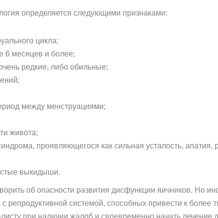
ология определяется следующими признаками:
уального цикла;
е 6 месяцев и более;
чень редкие, либо обильные;
ений;
ериод между менструациями;
ти живота;
индрома, проявляющегося как сильная усталость, апатия,
астые выкидыши.
ворить об опасности развития дисфункции яичников. Но ин
х с репродуктивной системой, способных привести к более
листу при наличии жалоб и своевременно начать лечение 