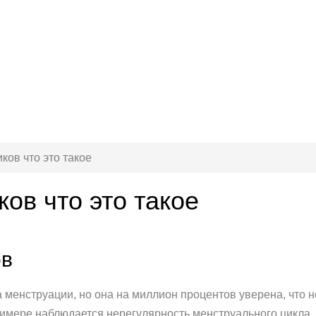
ов что это такое
ов что это такое
ов
 менструации, но она на миллион процентов уверена, что 
примере наблюдается нерегулярность менструального цикла.