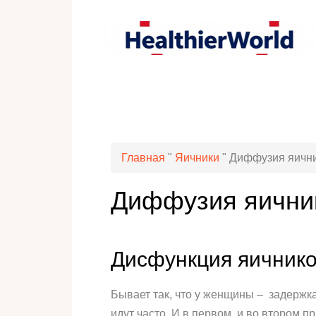
Главная
"
Яичники
"
Диффузия яичник
Диффузия яичник
Дисфункция яичник
Бывает так, что у женщины – задержка
идут часто. И в первом, и во втором 