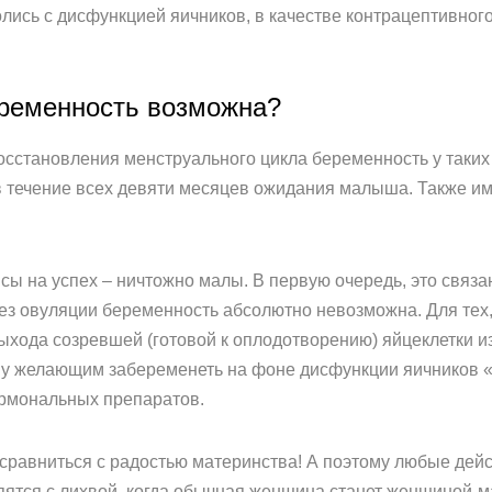
лись с дисфункцией яичников, в качестве контрацептивного
еременность возможна?
осстановления менструального цикла беременность у таких
 течение всех девяти месяцев ожидания малыша. Также и
сы на успех – ничтожно малы. В первую очередь, это связа
з овуляции беременность абсолютно невозможна. Для тех, кт
выхода созревшей (готовой к оплодотворению) яйцеклетки и
тому желающим забеременеть на фоне дисфункции яичников 
рмональных препаратов.
 сравниться с радостью материнства! А поэтому любые дейс
тся с лихвой, когда обычная женщина станет женщиной-мат