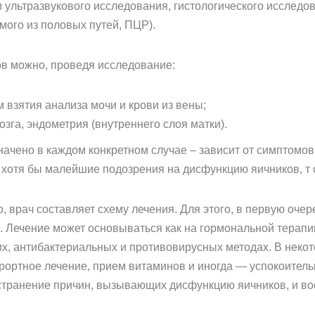
 ультразвукового исследования, гистологического исследо
мого из половых путей, ПЦР).
в можно, проведя исследование:
 взятия анализа мочи и крови из вены;
озга, эндометрия (внутреннего слоя матки).
начено в каждом конкретном случае – зависит от симптомо
отя бы малейшие подозрения на дисфункцию яичников, т сл
, врач составляет схему лечения. Для этого, в первую оче
. Лечение может основываться как на гормональной терапии
 антибактериальных и противовирусных методах. В некот
рортное лечение, прием витаминов и иногда — успокоитель
странение причин, вызывающих дисфункцию яичников, и во