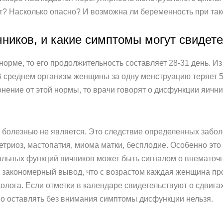
ет? Насколько опасно? И возможна ли беременность при та
ников, и какие симптомы могут свидете
рме, то его продолжительность составляет 28-31 день. Из 
 В среднем организм женщины за одну менструацию теряет 5
ение от этой нормы, то врачи говорят о дисфункции яични
 болезнью не является. Это следствие определенных забо
триоз, мастопатия, миома матки, бесплодие. Особенно это 
альных функций яичников может быть сигналом о внематоч
 закономерный вывод, что с возрастом каждая женщина пр
олога. Если отметки в календаре свидетельствуют о сдвигах
Но оставлять без внимания симптомы дисфункции нельзя.