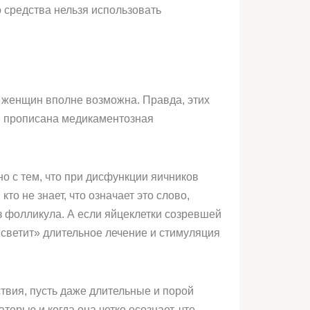
 средства нельзя использовать
 женщин вполне возможна. Правда, этих
м прописана медикаментозная
но с тем, что при дисфункции яичников
о не знает, что означает это слово,
з фолликула. А если яйцеклетки созревшей
«светит» длительное лечение и стимуляция
твия, пусть даже длительные и порой
ерью и когда она четко осознает, что