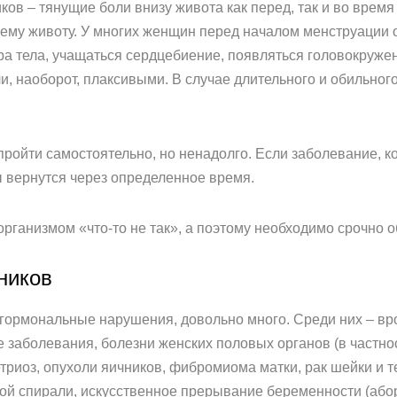
ов – тянущие боли внизу живота как перед, так и во время
сему животу. У многих женщин перед началом менструации 
ра тела, учащаться сердцебиение, появляться головокруж
, наоборот, плаксивыми. В случае длительного и обильног
ройти самостоятельно, но ненадолго. Если заболевание, к
 вернутся через определенное время.
рганизмом «что-то не так», а поэтому необходимо срочно об
ников
гормональные нарушения, довольно много. Среди них – в
 заболевания, болезни женских половых органов (в частно
триоз, опухоли яичников, фибромиома матки, рак шейки и те
й спирали, искусственное прерывание беременности (абор