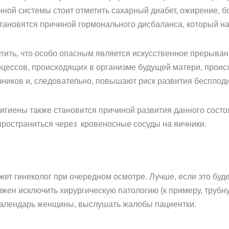
ной системы стоит отметить сахарный диабет, ожирение, 
становятся причиной гормонального дисбаланса, который н
метить, что особо опасным является искусственное прерыва
цессов, происходящих в организме будущей матери, проис
чников и, следовательно, повышают риск развития бесплоди
игиены также становится причиной развития данного сост
ространиться через кровеносные сосуды на яичники.
т гинеколог при очередном осмотре. Лучше, если это будет 
жен исключить хирургическую патологию (к примеру, трубн
календарь женщины, выслушать жалобы пациентки.