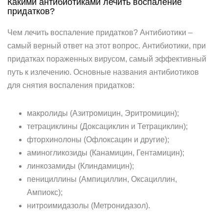
Какими антибиотиками лечить воспаление
придатков?
Чем лечить воспаление придатков? Антибиотики –
самый верный ответ на этот вопрос. Антибиотики, при
придатках пораженных вирусом, самый эффективный
путь к излечению. Основные названия антибиотиков
для снятия воспаления придатков:
макролиды (Азитромицин, Эритромицин);
тетрациклины (Доксациклин и Тетрациклин);
фторхинолоны (Офлоксацин и другие);
аминогликозиды (Канамицин, Гентамицин);
линкозамиды (Клиндамицин);
пенициллины (Ампициллин, Оксациллин,
Ампиокс);
нитроимидазолы (Метронидазол).