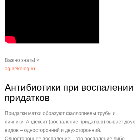
Важно знать! ×
aginekolog.ru
Антибиотики при воспалении
придатков
Придатки матки образуют фаллопиевы трубы и
яичники. Андексит (воспаление придатков) бывает двух
видов – односторонний и двухсторонний.
Одностороннее воспаление – это воспаление либо