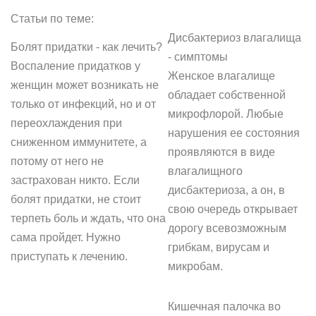
Статьи по теме:
Дисбактериоз влагалища
Болят придатки - как лечить?
- симптомы
Воспаление придатков у
Женское влагалище
женщин может возникать не
обладает собственной
только от инфекций, но и от
микрофлорой. Любые
переохлаждения при
нарушения ее состояния
сниженном иммунитете, а
проявляются в виде
потому от него не
влагалищного
застрахован никто. Если
дисбактериоза, а он, в
болят придатки, не стоит
свою очередь открывает
терпеть боль и ждать, что она
дорогу всевозможным
сама пройдет. Нужно
грибкам, вирусам и
приступать к лечению.
микробам.
Кишечная палочка во