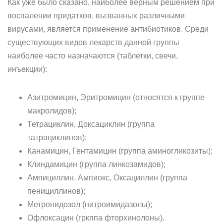
Как уже было сказано, наиболее верным решением при
воспалении придатков, вызванных различными
вирусами, является применение антибиотиков. Среди
существующих видов лекарств данной группы
наиболее часто назначаются (таблетки, свечи,
инъекции):
Азитромицин, Эритромицин (относятся к группе
макролидов);
Тетрациклин, Доксациклин (группа
татрациклинов);
Канамицин, Гентамицин (группа аминогликозиты);
Клиндамицин (группа линкозамидов);
Ампициллин, Ампиокс, Оксациллин (группа
пенициллинов);
Метронидозол (нитроимидазолы);
Офлоксацин (гркппа фторхинолоны).