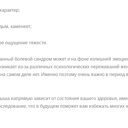
характер;
дым, каменеет;
кое ощущение тяжести.
ь данный болевой синдром может и на фоне излишней эмоци
возникает из-за различных психологических переживаний 
го на самом деле нет. Именно поэтому очень важно в перио
лыша напрямую зависит от состояния вашего здоровья, имен
бследование, что в будущем поможет вам избежать многих 