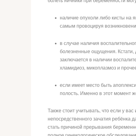
болеть яичники при беременности мог
наличие опухоли либо кисты на 
самым провоцируя возникновения
в случае наличия воспалительног
болезненные ощущения. Кстати, д
заключается в наличии воспалите
хламидиоз, микоплазмоз и прочее
если имеет место быть апоплекси
полость. Именно в этот момент
Также стоит учитывать, что если у ва
непосредственного зачатия ребёнка да
стать причиной прерывания беременн
полное гинекологическое обследовани