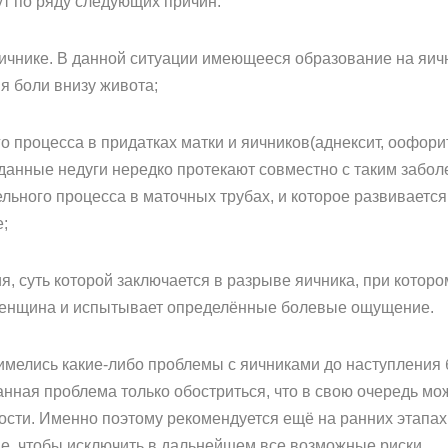
ут по ряду следующих причин:
яичнике. В данной ситуации имеющееся образование на яич
 боли внизу живота;
о процесса в придатках матки и яичников(аднексит, оофор
анные недуги нередко протекают совместно с таким заболев
льного процесса в маточных трубах, и которое развиваетс
;
я, суть которой заключается в разрыве яичника, при кото
 женщина и испытывает определённые болевые ощущение.
с имелись какие-либо проблемы с яичниками до наступления
нная проблема только обостриться, что в свою очередь мо
ости. Именно поэтому рекомендуется ещё на ранних этапа
е, чтобы исключить в дальнейшем все возможные риски.