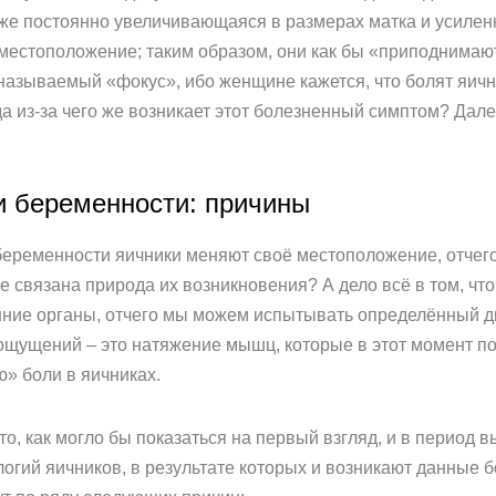
же постоянно увеличивающаяся в размерах матка и усилен
местоположение; таким образом, они как бы «приподнимают
 называемый «фокус», ибо женщине кажется, что болят яичн
а из-за чего же возникает этот болезненный симптом? Дал
и беременности: причины
я беременности яичники меняют своё местоположение, отч
 связана природа их возникновения? А дело всё в том, что
енние органы, отчего мы можем испытывать определённый 
ощущений – это натяжение мышц, которые в этот момент п
ю» боли в яичниках.
сто, как могло бы показаться на первый взгляд, и в период
логий яичников, в результате которых и возникают данные 