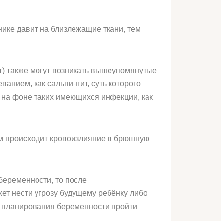
нике давит на близлежащие ткани, тем
ит) также могут возникать вышеупомянутые
анием, как сальпингит, суть которого
я на фоне таких имеющихся инфекции, как
ром происходит кровоизлияние в брюшную
 беременности, то после
жет нести угрозу будущему ребёнку либо
х планирования беременности пройти