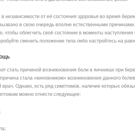
 в независимости от её состояния здоровья во время бере
 вызвано в свою очередь вполне естественными причинами. 
го, чтобы облегчить своё состояние в моменты наступлени
пробуйте сменить положение тела либо настройтесь на рав
мощь
ет стать причиной возникновения боли в яичниках при берем
я причина стала «виновником» возникновения данного боле
врач. Однако, есть ряд симптомов, наличие которых обяз
имптомам можно отнести следующее:
;
ла;