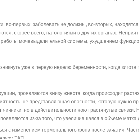
и, во-первых, заболевать не должны, во-вторых, находятся 
ются, скорее всего, патологиями в других органах. Непр
работы мочевыделительной системы, ухудшением функцио
икнуть уже в первую неделю беременности, когда зигота пр
уации, проявляются внизу живота, когда происходит растя
иятность, не представляющая опасности, которую нужно пр
т яичники, но в действительности ноют растянутые связки.
оявляются из-за того, что увеличившаяся в объеме матка 
ться с изменением гормонального фона после зачатия. Час
едуру ЭКО.