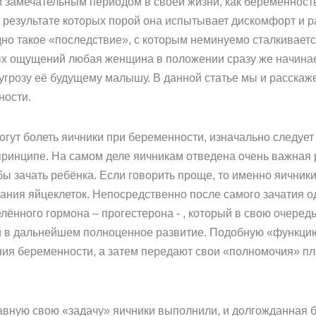
замечательным периодом в своей жизни, как беременность,
 результате которых порой она испытывает дискомфорт и 
дно такое «последствие», с которым неминуемо сталкивает
х ощущений любая женщина в положении сразу же начинает 
угрозу её будущему малышу. В данной статье мы и расскажем
ности.
могут болеть яичники при беременности, изначально следует 
принципе. На самом деле яичникам отведена очень важная
бы зачать ребёнка. Если говорить проще, то именно яичн
ания яйцеклеток. Непосредственно после самого зачатия о
ённого гормона – прогестерона - , который в свою очередь
ей в дальнейшем полноценное развитие. Подобную «функци
ния беременности, а затем передают свои «полномочия» пл
лавную свою «задачу» яичники выполнили, и долгожданная б