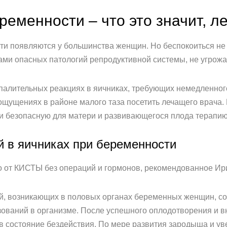
ременности – что это значит, л
сти появляются у большинства женщин. Но беспокоиться н
ми опасных патологий репродуктивной системы, не угрожа
спалительных реакциях в яичниках, требующих немедленног
щущениях в районе малого таза посетить лечащего врача. 
и безопасную для матери и развивающегося плода терапию
 в яичниках при беременности
от КИСТЫ без операций и гормонов, рекомендованное Ирин
, возникающих в половых органах беременных женщин, сов
ований в организме. После успешного оплодотворения и вн
в состояние бездействия. По мере развития зародыша и у