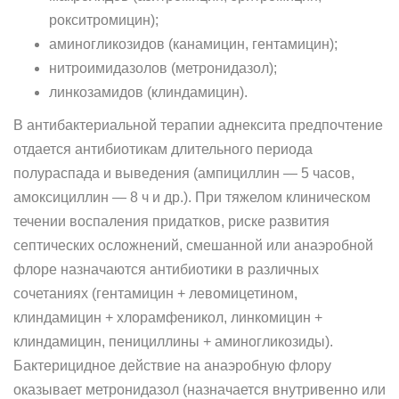
рокситромицин);
аминогликозидов (канамицин, гентамицин);
нитроимидазолов (метронидазол);
линкозамидов (клиндамицин).
В антибактериальной терапии аднексита предпочтение
отдается антибиотикам длительного периода
полураспада и выведения (ампициллин — 5 часов,
амоксициллин — 8 ч и др.). При тяжелом клиническом
течении воспаления придатков, риске развития
септических осложнений, смешанной или анаэробной
флоре назначаются антибиотики в различных
сочетаниях (гентамицин + левомицетином,
клиндамицин + хлорамфеникол, линкомицин +
клиндамицин, пенициллины + аминогликозиды).
Бактерицидное действие на анаэробную флору
оказывает метронидазол (назначается внутривенно или