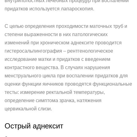
внутриполостных лечебных процедур при воспалении
придатков используется лапароскопия.
С целью определения проходимости маточных труб и
степени выраженности в них патологических
изменений при хроническом аднексите проводится
гистеросальпингография – рентгенологическое
исследование матки и придатков с введением
контрастного вещества. В случаях нарушения
менструального цикла при воспалении придатков для
оценки функции яичников проводятся функциональные
тесты: измерение ректальной температуры,
определение симптома зрачка, натяжения
цервикальной слизи.
Острый аднексит