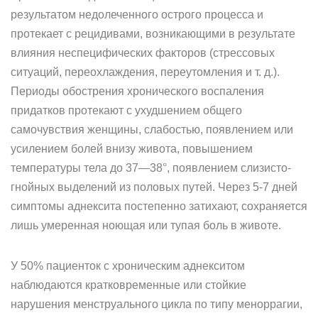
результатом недолеченного острого процесса и
протекает с рецидивами, возникающими в результате
влияния неспецифических факторов (стрессовых
ситуаций, переохлаждения, переутомления и т. д.).
Периоды обострения хронического воспаления
придатков протекают с ухудшением общего
самочувствия женщины, слабостью, появлением или
усилением болей внизу живота, повышением
температуры тела до 37—38°, появлением слизисто-
гнойных выделений из половых путей. Через 5-7 дней
симптомы аднексита постепенно затихают, сохраняется
лишь умеренная ноющая или тупая боль в животе.
У 50% пациенток с хроническим аднекситом
наблюдаются кратковременные или стойкие
нарушения менструального цикла по типу меноррагии,