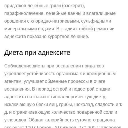
придатков лечебные грязи (озокерит),
парафинолечение, лечебные ванны и влагалищные
орошения с хлоридно-натриевыми, сульфидными
минеральными водами. В стадии стойкой ремиссии
аднексита показано курортное лечение.
Диета при аднексите
Соблюдение диеты при воспалении придатков
укрепляет устойчивость организма к инфекционным
агентам, улучшает обменные процессы в очаге
воспаления. В период острой и подострой стадии
аднексита назначают гипоаллергическую диету,
исключающую белки яиц, грибы, шоколад, сладости и т.
д. и ограничивающую количество поваренной соли и
углеводов. Общая калорийность суточного рациона
включает 100 г белков, 70 г жиров, 270-300 г углеводов