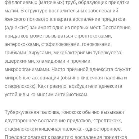
фаллопиевых (маточных) труб, образующих придатки
матки. В структуре воспалительных заболеваний
женского полового аппарата воспаление придатков
(аднексит) занимает одно из первых мест. Воспаление
придатков может вызываться стрептококками,
энтерококками, стафилококками, гонококками,
грибками, вирусами, микобактериями туберкулеза,
эшерихиями, хламидиями и прочими
микроорганизмами. Часто причиной аднексита служат
микробные ассоциации (обычно кишечная палочка и
стафилококк). Как правило, возбудители аднексита
устойчивы ко многим антибиотикам.
Туберкулезная палочка, гонококк обычно вызывают
двустороннее воспаление придатков, стрептококк,
стафилококк и кишечная палочка - одностороннее.
Предрасполагают к развитию воспаления придатков