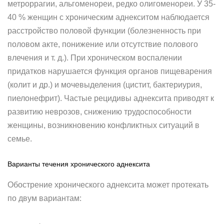
метроррагии, альгоменореи, редко олигоменореи. У 35-
40 % женщин с хроническим аднекситом наблюдается
расстройство половой функции (болезненность при
половом акте, понижение или отсутствие полового
влечения и т. д.). При хроническом воспалении
придатков нарушается функция органов пищеварения
(колит и др.) и мочевыделения (цистит, бактериурия,
пиелонефрит). Частые рецидивы аднексита приводят к
развитию неврозов, снижению трудоспособности
женщины, возникновению конфликтных ситуаций в
семье.
Варианты течения хронического аднексита
Обострение хронического аднексита может протекать
по двум вариантам: