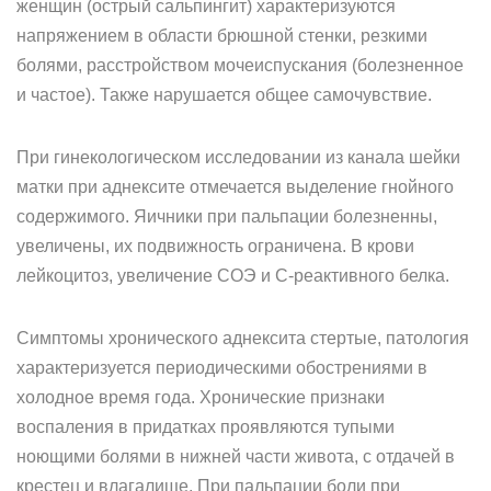
женщин (острый сальпингит) характеризуются
напряжением в области брюшной стенки, резкими
болями, расстройством мочеиспускания (болезненное
и частое). Также нарушается общее самочувствие.
При гинекологическом исследовании из канала шейки
матки при аднексите отмечается выделение гнойного
содержимого. Яичники при пальпации болезненны,
увеличены, их подвижность ограничена. В крови
лейкоцитоз, увеличение СОЭ и С-реактивного белка.
Симптомы хронического аднексита стертые, патология
характеризуется периодическими обострениями в
холодное время года. Хронические признаки
воспаления в придатках проявляются тупыми
ноющими болями в нижней части живота, с отдачей в
крестец и влагалище. При пальпации боли при