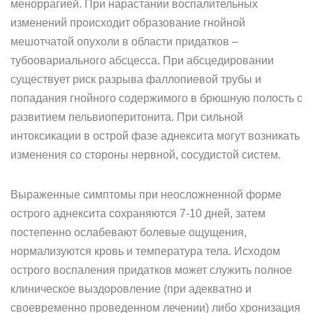
меноррагией. При нарастании воспалительных
изменений происходит образование гнойной
мешотчатой опухоли в области придатков –
тубоовариального абсцесса. При абсцедировании
существует риск разрыва фаллопиевой трубы и
попадания гнойного содержимого в брюшную полость с
развитием пельвиоперитонита. При сильной
интоксикации в острой фазе аднексита могут возникать
изменения со стороны нервной, сосудистой систем.
Выраженные симптомы при неосложненной форме
острого аднексита сохраняются 7-10 дней, затем
постепенно ослабевают болевые ощущения,
нормализуются кровь и температура тела. Исходом
острого воспаления придатков может служить полное
клиническое выздоровление (при адекватно и
своевременно проведенном лечении) либо хронизация