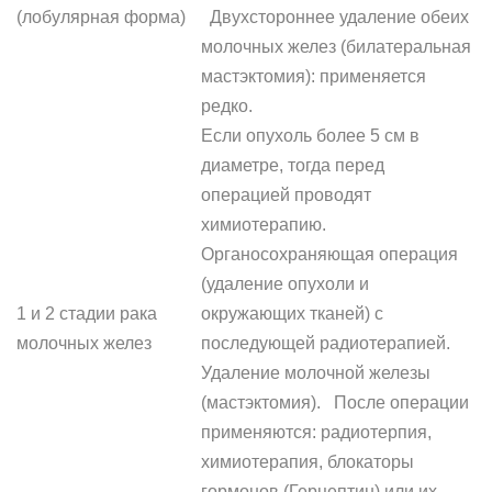
(лобулярная форма)
Двухстороннее удаление обеих
молочных желез (билатеральная
мастэктомия): применяется
редко.
Если опухоль более 5 см в
диаметре, тогда перед
операцией проводят
химиотерапию.
Органосохраняющая операция
(удаление опухоли и
1 и 2 стадии рака
окружающих тканей) с
молочных желез
последующей радиотерапией.
Удаление молочной железы
(мастэктомия). После операции
применяются: радиотерпия,
химиотерапия, блокаторы
гормонов (Герцептин) или их