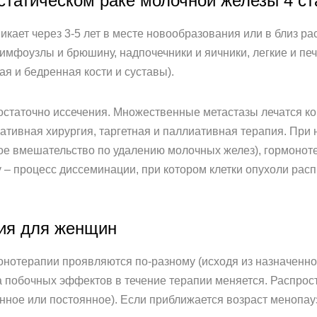
статическом раке молочной железы 4 ст
никает через 3-5 лет в месте новообразования или в близ 
лимфоузлы и брюшину, надпочечники и яичники, легкие и пе
вая и бедренная кости и суставы).
статочно иссечения. Множественные метастазы лечатся ко
ативная хирургия, таргетная и паллиативная терапия. При
кое вмешательство по удалению молочных желез), гормонот
 – процесс диссеминации, при котором клетки опухоли рас
ния для женщин
онотерапии проявляются по-разному (исходя из назначенн
а побочных эффектов в течение терапии меняется. Распро
ное или постоянное). Если приближается возраст менопауз