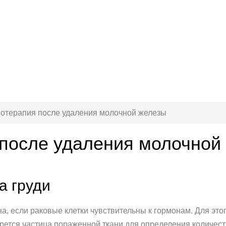
отерапия после удаления молочной железы
после удаления молочной
а груди
а, если раковые клетки чувствительны к гормонам. Для эт
рется частица пораженной ткани для определения количес