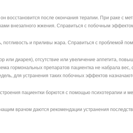
он восстановится после окончания терапии. При раке c м
пами внезапного жжения. Справиться с побочным эффект
ть, потливость и приливы жара. Справиться с проблемой по
р или диарея), отсутствие или увеличение аппетита, повы
иема гормональных препаратов пациентка не набрала вес, с
недель, для устранения таких побочных эффектов назначаю
астроения пациентки борются с помощью психотерапии и м
ечащим врачом даются рекомендации устранения последств