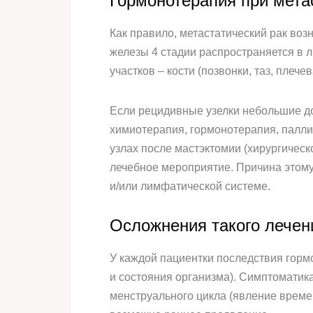
Гормонотерапия при мета
Как правило, метастатический рак воз
железы 4 стадии распространяется в 
участков – кости (позвонки, таз, плече
Если рецидивные узелки небольшие до
химиотерапия, гормонотерапия, палли
узлах после мастэктомии (хирургичес
лечебное мероприятие. Причина этому
и/или лимфатической системе.
Осложнения такого лече
У каждой пациентки последствия горм
и состояния организма). Симптоматик
менструального цикла (явление времен