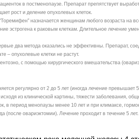
ациенток в постменопаузе. Препарат препятствует выработ
ает рост и деление опухолевых клеток.
 “Торемифен” назначается женщинам любого возраста на все
ие эстрогена к раковым клеткам. Длительное лечение уме
первые два метода оказались не эффективны. Препарат, сое
ате – опухолевые клетки не растут.
ентозно, с помощью хирургического вмешательства (овариэ
яется регулярно от 2 до 5 лет (иногда лечение превышает 
исходя из клинической картины, тяжести заболевания, обще
к, в период менопаузы менее 10 лет и при климаксе, горм
а (после овариэктомии). Лечение проходит в течение 5 лет