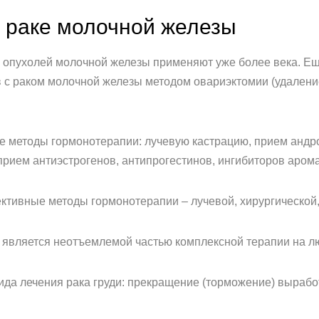
 раке молочной железы
 опухолей молочной железы применяют уже более века. Ещ
 с раком молочной железы методом овариэктомии (удалени
 методы гормонотерапии: лучевую кастрацию, прием андро
прием антиэстрогенов, антипрогестинов, ингибиторов аром
тивные методы гормонотерапии – лучевой, хирургической,
является неотъемлемой частью комплексной терапии на лю
да лечения рака груди: прекращение (торможение) вырабо