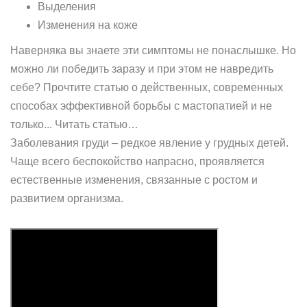
Выделения
Изменения на коже
Наверняка вы знаете эти симптомы не понаслышке. Но
можно ли победить заразу и при этом не навредить
себе? Прочтите статью о действенных, современных
способах эффективной борьбы с мастопатией и не
только... Читать статью…
Заболевания груди – редкое явление у грудных детей.
Чаще всего беспокойство напрасно, проявляется
естественные изменения, связанные с ростом и
развитием организма.