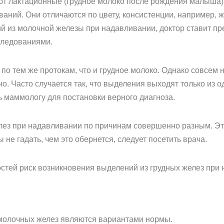
т лактационные (грудное молоко после рождения малыша) 
аний. Они отличаются по цвету, консистенции, например, 
й из молочной железы при надавливании, доктор ставит пр
следованиями.
по тем же протокам, что и грудное молоко. Однако совсем н
о. Часто случается так, что выделения выходят только из 
ь маммологу для постановки верного диагноза.
ез при надавливании по причинам совершенно разным. Это
не гадать, чем это обернется, следует посетить врача.
стей риск возникновения выделений из грудных желез при
 молочных желез являются вариантами нормы.