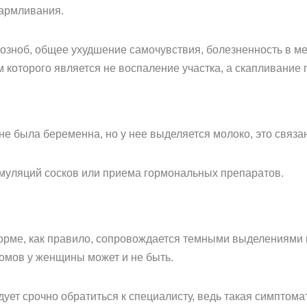
кармливания.
озноб, общее ухудшение самочувствия, болезненность в ме
м которого является не воспаление участка, а скапливание 
не была беременна, но у нее выделяется молоко, это связ
имуляций сосков или приема гормональных препаратов.
орме, как правило, сопровождается темными выделениями 
томов у женщины может и не быть.
ет срочно обратиться к специалисту, ведь такая симптома