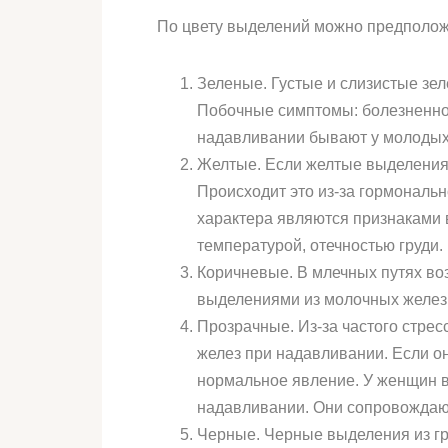
По цвету выделений можно предполож
Зеленые. Густые и слизистые зе
Побочные симптомы: болезненнос
надавливании бывают у молодых
Желтые. Если желтые выделения 
Происходит это из-за гормональн
характера являются признаками
температурой, отечностью груди.
Коричневые. В млечных путях во
выделениями из молочных желез п
Прозрачные. Из-за частого стре
желез при надавливании. Если о
нормальное явление. У женщин в
надавливании. Они сопровождают
Черные. Черные выделения из гр