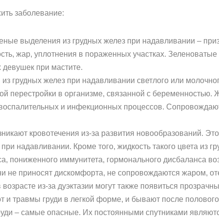
ить заболевание:
леные выделения из грудных желез при надавливании – при
ть, жар, уплотнения в пораженных участках. Зеленоватые
 девушек при мастите.
из грудных желез при надавливании светлого или молочного
ой перестройки в организме, связанной с беременностью. 
 воспалительных и инфекционных процессов. Сопровожда
зникают кровотечения из-за развития новообразований. Э
ри надавливании. Кроме того, жидкость такого цвета из гр
сса, пониженного иммунитета, гормонального дисбаланса в
ни не приносят дискомфорта, не сопровождаются жаром, от
 возрасте из-за дуэктазии могут также появиться прозрачн
 и травмы груди в легкой форме, и бывают после полового 
уди – самые опасные. Их постоянными спутниками являютс