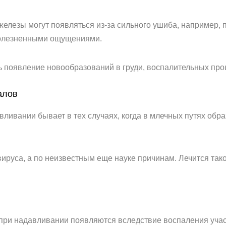
елезы могут появляться из-за сильного ушиба, например, 
 болезненными ощущениями.
 появление новообразований в груди, воспалительных про
алов
вливании бывает в тех случаях, когда в млечных путях обр
вируса, а по неизвестным еще науке причинам. Лечится так
при надавливании появляются вследствие воспаления участ