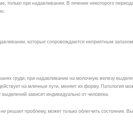
е, только при надавливании. В течение некоторого период
о.
давливании, которые сопровождаются неприятным запахом
канях груди, при надавливании на молочную железу выделяет
здействует на млечные пути, меняет их форму. Патология 
т выделений зависит индивидуально от человека.
не решает проблему, может только облегчить состояние. В