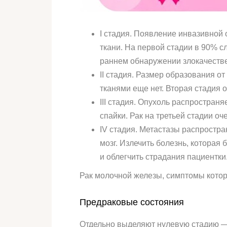
I стадия. Появление инвазивной 
ткани. На первой стадии в 90% с
раннем обнаружении злокачеств
II стадия. Размер образования о
тканями еще нет. Вторая стадия 
III стадия. Опухоль распростран
спайки. Рак на третьей стадии оч
IV стадия. Метастазы распростра
мозг. Излечить болезнь, которая
и облегчить страдания пациентки
Рак молочной железы, симптомы котор
Предраковые состояния
Отдельно выделяют нулевую стадию —