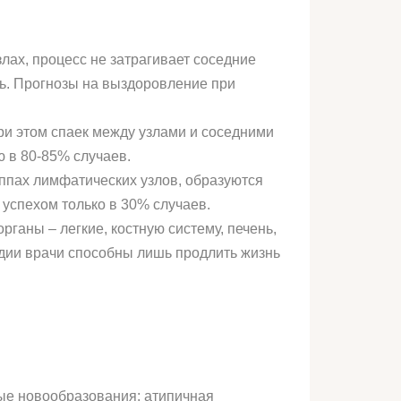
злах, процесс не затрагивает соседние
дь. Прогнозы на выздоровление при
при этом спаек между узлами и соседними
ю в 80-85% случаев.
руппах лимфатических узлов, образуются
я успехом только в 30% случаев.
ганы – легкие, костную систему, печень,
тадии врачи способны лишь продлить жизнь
ые новообразования: атипичная