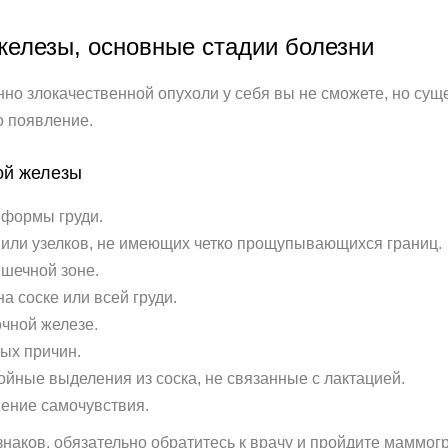
железы, основные стадии болезни
нно злокачественной опухоли у себя вы не сможете, но су
о появление.
ой железы
 формы груди.
 или узелков, не имеющих четко прощупывающихся границ.
шечной зоне.
 соске или всей груди.
чной железе.
ных причин.
ойные выделения из соска, не связанные с лактацией.
шение самочувствия.
изнаков, обязательно обратитесь к врачу и пройдите мамм