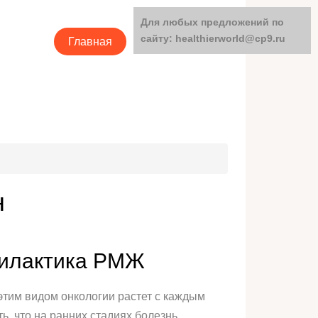
Для любых предложений по
сайту: healthierworld@cp9.ru
Главная
Категории
н
филактика РМЖ
тим видом онкологии растет с каждым
ь, что на ранних стадиях болезнь