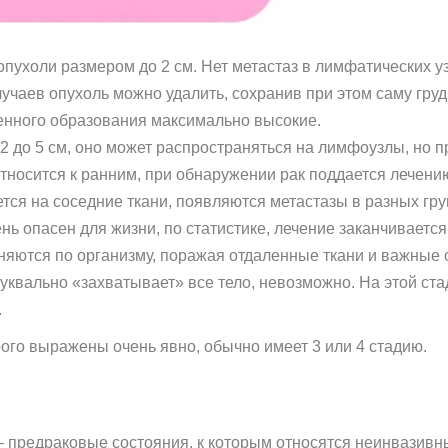
опухоли размером до 2 см. Нет метастаз в лимфатических у
лучаев опухоль можно удалить, сохранив при этом саму гру
енного образования максимально высокие.
т 2 до 5 см, оно может распространяться на лимфоузлы, но 
относится к ранним, при обнаружении рак поддается лечени
яется на соседние ткани, появляются метастазы в разных г
ень опасен для жизни, по статистике, лечение заканчиваетс
няются по организму, поражая отдаленные ткани и важные ор
 буквально «захватывает» все тело, невозможно. На этой с
.
ого выражены очень явно, обычно имеет 3 или 4 стадию.
 предраковые состояния, к которым относятся неинвазивн