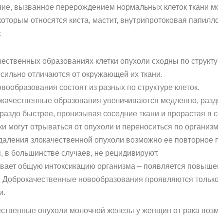
ние, вызванное перерождением нормальных клеток ткани м
которым относятся киста, мастит, внутрипротоковая папилл
:
ачественных образованиях клетки опухоли сходны по струк
 сильно отличаются от окружающей их ткани.
ообразования состоят из разных по структуре клеток.
рокачественные образования увеличиваются медленно, разд
раздо быстрее, пронизывая соседние ткани и прорастая в с
и могут отрываться от опухоли и переноситься по организм
даления злокачественной опухоли возможно ее повторное по
 в большинстве случаев, не рецидивируют.
вает общую интоксикацию организма – появляется повышен
с. Доброкачественные новообразования проявляются толь
и.
ественные опухоли молочной железы у женщин от рака воз