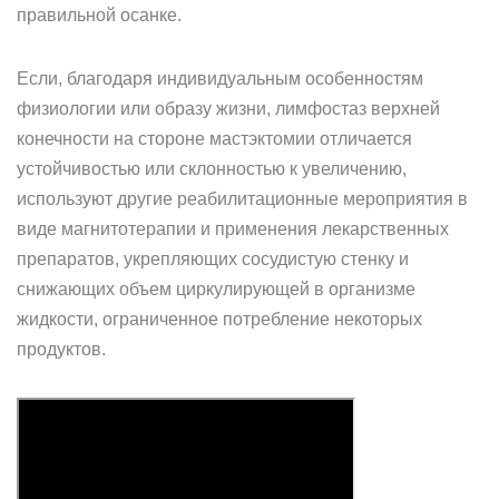
правильной осанке.
Если, благодаря индивидуальным особенностям
физиологии или образу жизни, лимфостаз верхней
конечности на стороне мастэктомии отличается
устойчивостью или склонностью к увеличению,
используют другие реабилитационные мероприятия в
виде магнитотерапии и применения лекарственных
препаратов, укрепляющих сосудистую стенку и
снижающих объем циркулирующей в организме
жидкости, ограниченное потребление некоторых
продуктов.