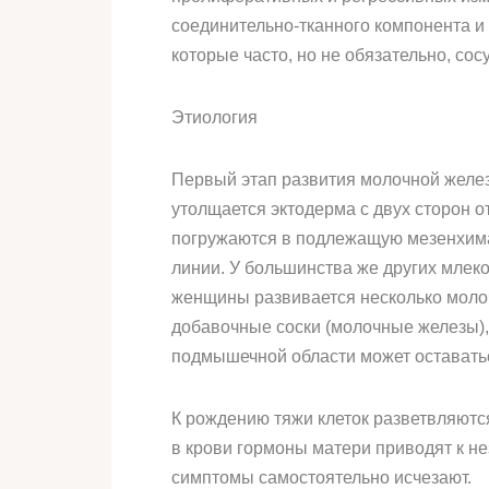
соединительно-тканного компонента и
которые часто, но не обязательно, со
Этиология
Первый этап развития молочной железы
утолщается эктодерма с двух сторон 
погружаются в подлежащую мезенхима
линии. У большинства же других млек
женщины развивается несколько молоч
добавочные соски (молочные железы),
подмышечной области может оставатьс
К рождению тяжи клеток разветвляютс
в крови гормоны матери приводят к не
симптомы самостоятельно исчезают.