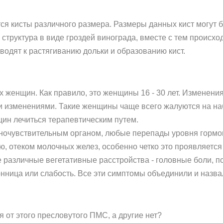
я кисты различного размера. Размеры данных кист могут 
ся структура в виде гроздей винограда, вместе с тем проис
водят к растягиванию дольки и образованию кист.
женщин. Как правило, это женщины 16 - 30 лет. Изменения
и изменениями. Такие женщины чаще всего жалуются на н
щин лечиться терапевтическим путем.
моночувствительным органом, любые перепады уровня гормо
, отеком молочных желез, особенно четко это проявляется 
азличные вегетативные расстройства - головные боли, по 
онница или слабость. Все эти симптомы объединили и назв
 от этого пресловутого ПМС, а другие нет?