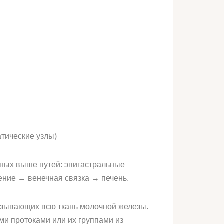
тические узлы)
нных выше путей: эпигастральные
ие → венечная связка → печень.
изывающих всю ткань молочной железы.
ми протоками или их группами из