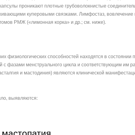
е капсулы проникают плотные грубоволокнистые соедините
живающими куперовыми связками. Лимфостаз, вовлечение в
омов РМЖ («лимонная корка» и др.; см. ниже).
их физиологических способностей находятся в состоянии 
й с фазами менструального цикла и соответствующим им р
асталгия и мастодиния) являются клинической манифеста
ило, выявляются:
 мастопатия