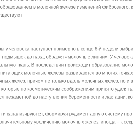
 образованием в молочной железе изменений фиброзного, к
существуют
 у человека наступает примерно в конце 6-й недели эмбри
от подмышек до паха, образуя «молочные линии». У человек
льную ткань. В последствии происходит образование моло
опитающих молочные железы развиваются во многих точках 
ных желез, причем не только вдоль молочных желез, но и в
 которые по косметическим соображениям принято удалять
я незаметной до наступления беременности и лактации, ког
я и канализируются, формируя рудиментарную систему про
значительному увеличению молочных желез, иногда – к сек