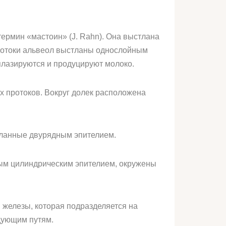
ермин «мастоин» (J. Rahn). Она выстлана
Протоки альвеол выстланы однослойным
плазируются и продуцируют молоко.
х протоков. Вокруг долек расположена
тланные двурядным эпителием.
ым цилиндрическим эпителием, окружены
железы, которая подразделяется на
дующим путям.