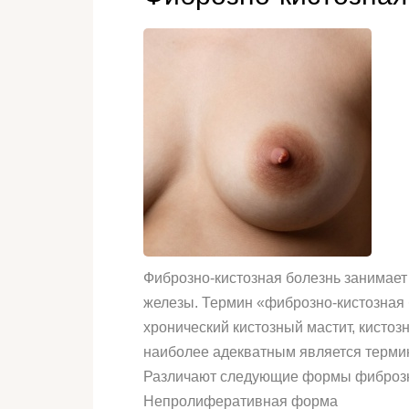
Фиброзно-кистозная болезнь занимает
железы. Термин «фиброзно-кистозная
хронический кистозный мастит, кистоз
наиболее адекватным является термин
Различают следующие формы фиброзно
Непролиферативная форма