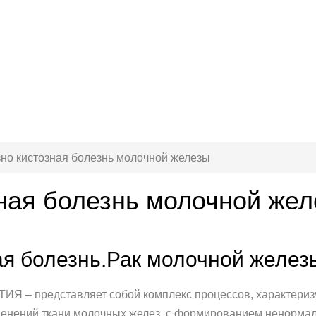
но кистозная болезнь молочной железы
ная болезнь молочной же
ая болезнь.Рак молочной желез
– представляет собой комплекс процессов, характериз
енений ткани молочных желез, с формированием ненорма