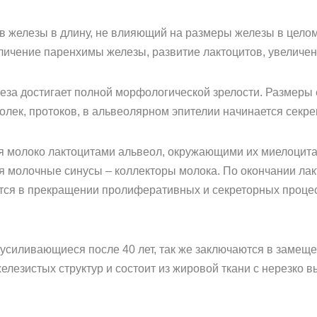
в железы в длину, не влияющий на размеры железы в целом
личение паренхимы железы, развитие лактоцитов, увеличен
за достигает полной морфологической зрелости. Размеры е
долек, протоков, в альвеолярном эпителии начинается секре
ся молоко лактоцитами альвеол, окружающими их миелоцит
ся молочные синусы – коллекторы молока. По окончании ла
тся в прекращении пролиферативных и секреторных процес
усиливающиеся после 40 лет, так же заключаются в замещ
елезистых структур и состоит из жировой ткани с нерезк