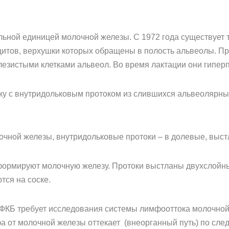
ной единицей молочной железы. С 1972 года существует т
оцитов, верхушки которых обращены в полость альвеолы. 
лезистыми клетками альвеол. Во время лактации они гипер
ку с внутридольковым протоком из слившихся альвеолярны
очной железы, внутридольковые протоки – в долевые, выс
формируют молочную железу. Протоки выстланы двухслойн
ся на соске.
ФКБ требует исследования системы лимфооттока молочной 
 от молочной железы оттекает (внеорганный путь) по сле