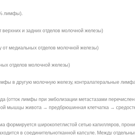
% лимфы).
 верхних и задних отделов молочной железы)
у от медиальных отделов молочной железы)
ных отделов молочной железы)
имфы в другую молочную железу, контралатеральные лимфа
года (отток лимфы при эмболизации метастазами перечисле
й мышцы живота → предбрюшинная клетчатка → средостен
ма формируется широкопетлистой сетью капилляров, прон
аходится в соединительнотканной капсуле. Между отдельны