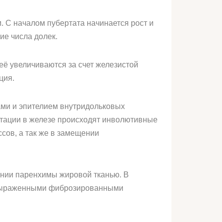
. С началом пубертата начинается рост и
ие числа долек.
ё увеличиваются за счет железистой
ция.
ами и эпителием внутридольковых
ктации в железе происходят инволютивные
сов, а так же в замещении
ении паренхимы жировой тканью. В
о выраженными фиброзированными