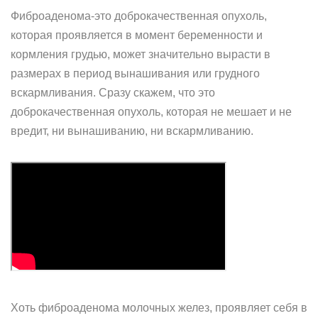
Фиброаденома-это доброкачественная опухоль,
которая проявляется в момент беременности и
кормления грудью, может значительно вырасти в
размерах в период вынашивания или грудного
вскармливания. Сразу скажем, что это
доброкачественная опухоль, которая не мешает и не
вредит, ни вынашиванию, ни вскармливанию.
Хоть фиброаденома молочных желез, проявляет себя в