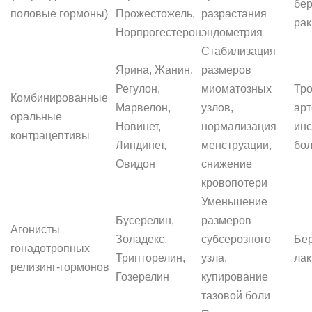
бер
половые гормоны)
Прожестожель,
разрастания
рак
Норпрогестерон
эндометрия
Стабилизация
Ярина, Жанин,
размеров
Регулон,
миоматозных
Тро
Комбинированные
Марвелон,
узлов,
арт
оральные
Новинет,
нормализация
инс
контрацептивы
Линдинет,
менструации,
бол
Овидон
снижение
кровопотери
Уменьшение
Бусерелин,
размеров
Агонисты
Золадекс,
субсерозного
Бер
гонадотропных
Трипторелин,
узла,
лак
релизинг-гормонов
Гозерелин
купирование
тазовой боли