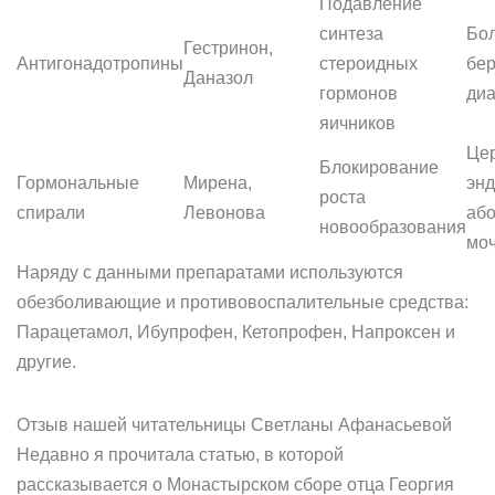
Подавление
синтеза
Бол
Гестринон,
Антигонадотропины
стероидных
бер
Даназол
гормонов
диа
яичников
Цер
Блокирование
Гормональные
Мирена,
энд
роста
спирали
Левонова
або
новообразования
моч
Наряду с данными препаратами используются
обезболивающие и противовоспалительные средства:
Парацетамол, Ибупрофен, Кетопрофен, Напроксен и
другие.
Отзыв нашей читательницы Светланы Афанасьевой
Недавно я прочитала статью, в которой
рассказывается о Монастырском сборе отца Георгия