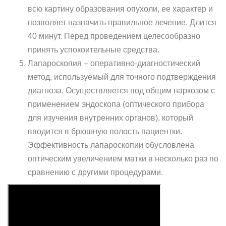
всю картину образования опухоли, ее характер и
позволяет назначить правильное лечение. Длится
40 минут. Перед проведением целесообразно
принять успокоительные средства.
Лапароскопия – оперативно-диагностический
метод, используемый для точного подтверждения
диагноза. Осуществляется под общим наркозом с
применением эндоскопа (оптического прибора
для изучения внутренних органов), который
вводится в брюшную полость пациентки.
Эффективность лапароскопии обусловлена
оптическим увеличением матки в несколько раз по
сравнению с другими процедурами.