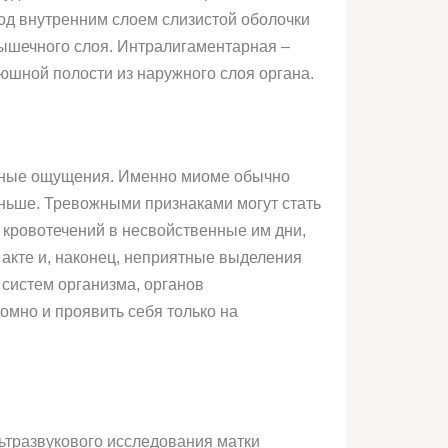
од внутренним слоем слизистой оболочки
мышечного слоя. Интралигаментарная –
юшной полости из наружного слоя органа.
анные ощущения. Именно миоме обычно
аньше. Тревожными признаками могут стать
 кровотечений в несвойственные им дни,
 акте и, наконец, неприятные выделения
 систем организма, органов
омно и проявить себя только на
льтразвукового исследования матки