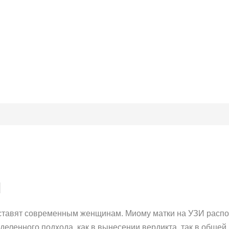
И
 ставят современным женщинам. Миому матки на УЗИ распозн
еделенного подхода, как в вынесении вердикта, так в общей