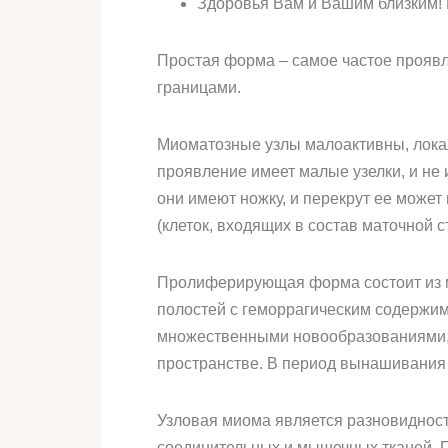
Здоровья Вам и Вашим близким! 
Простая форма – самое частое проявл
границами.
Миоматозные узлы малоактивны, локал
проявление имеет малые узелки, и не
они имеют ножку, и перекрут ее може
(клеток, входящих в состав маточной 
Пролиферирующая форма состоит из м
полостей с геморрагическим содержи
множественными новообразованиями,
пространстве. В период вынашивания
Узловая миома является разновидност
соединительных и мышечных тканей. П