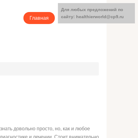
Для любых предложений по
сайту: healthierworld@cp9.ru
Главная
Категории
ать довольно просто, но, как и любое
 диагностике и лечении. Стоит внимательно