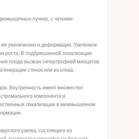
дкомышечных пучков, с четкими
т ее увеличению и деформации. Узелковое
зон роста. В подбрюшинной локализации
ания плода вызван гипертрофией миоцитов
егенерации стенок или их отека.
ов. Внутренность имеет множество
 стромального компонента и
жественные локализации в межмышечном
формации.
руглого узелка, состоящего из
зной, распространяющейся на больших