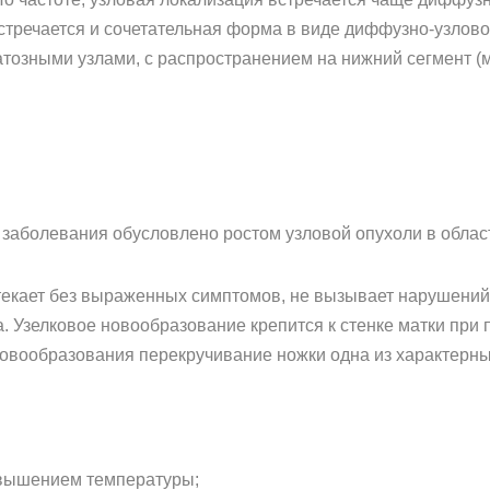
 встречается и сочетательная форма в виде диффузно-узлов
озными узлами, с распространением на нижний сегмент (м
 заболевания обусловлено ростом узловой опухоли в облас
текает без выраженных симптомов, не вызывает нарушений 
. Узелковое новообразование крепится к стенке матки при
 новообразования перекручивание ножки одна из характерн
овышением температуры;