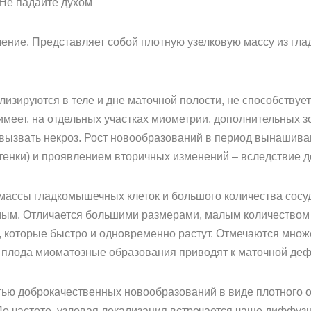
Не падайте духом
ение. Представляет собой плотную узелковую массу из гла
изируются в теле и дне маточной полости, не способствуе
 имеет, на отдельных участках миометрии, дополнительных 
т вызвать некроз. Рост новообразований в период вынашив
стенки) и проявлением вторичных изменений – вследствие д
ассы гладкомышечных клеток и большого количества сосуд
мым. Отличается большими размерами, малым количеством
 которые быстро и одновременно растут. Отмечаются мно
 плода миоматозные образования приводят к маточной де
ью доброкачественных новообразований в виде плотного ок
о частоте, узловая локализация встречается чаще диффу