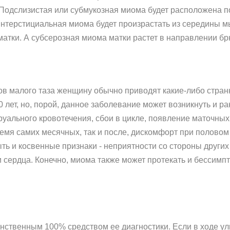
 Подслизистая или субмукозная миома будет расположена п
. Интерстициальная миома будет произрастать из середины 
атки. А субсерозная миома матки растет в направлении бр
нов малого таза женщину обычно приводят какие-либо стр
 лет, но, порой, данное заболевание может возникнуть и р
уального кровотечения, сбои в цикле, появление маточных
ремя самих месячных, так и после, дискомфорт при половом
ыть и косвенные признаки - неприятности со стороны других
 сердца. Конечно, миома также может протекать и бессимпт
инственным 100% средством ее диагностики. Если в ходе у