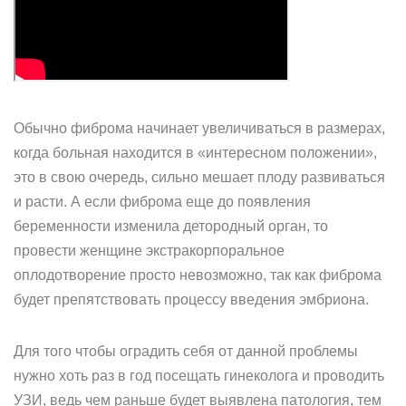
Обычно фиброма начинает увеличиваться в размерах,
когда больная находится в «интересном положении»,
это в свою очередь, сильно мешает плоду развиваться
и расти. А если фиброма еще до появления
беременности изменила детородный орган, то
провести женщине экстракорпоральное
оплодотворение просто невозможно, так как фиброма
будет препятствовать процессу введения эмбриона.
Для того чтобы оградить себя от данной проблемы
нужно хоть раз в год посещать гинеколога и проводить
УЗИ, ведь чем раньше будет выявлена патология, тем