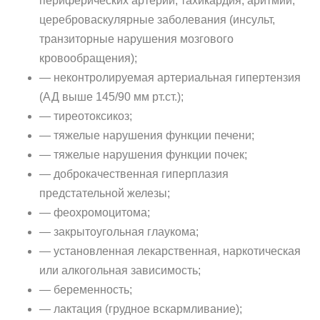
периферических артерий, тахикардия, аритмии,
цереброваскулярные заболевания (инсульт,
транзиторные нарушения мозгового
кровообращения);
— неконтролируемая артериальная гипертензия
(АД выше 145/90 мм рт.ст.);
— тиреотоксикоз;
— тяжелые нарушения функции печени;
— тяжелые нарушения функции почек;
— доброкачественная гиперплазия
предстательной железы;
— феохромоцитома;
— закрытоугольная глаукома;
— установленная лекарственная, наркотическая
или алкогольная зависимость;
— беременность;
— лактация (грудное вскармливание);