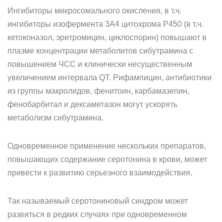
Ингибиторы микросомального окисления, в т.ч.
ингибиторы изофермента 3А4 цитохрома P450 (в т.ч.
кетоконазол, эритромицин, циклоспорин) повышают в
плазме концентрации метаболитов сибутрамина с
повышением ЧСС и клинически несущественным
увеличением интервала QT. Рифампицин, антибиотики
из группы макролидов, фенитоин, карбамазепин,
фенобарбитал и дексаметазон могут ускорять
метаболизм сибутрамина.
Одновременное применение нескольких препаратов,
повышающих содержание серотонина в крови, может
привести к развитию серьезного взаимодействия.
Так называемый серотониновый синдром может
развиться в редких случаях при одновременном