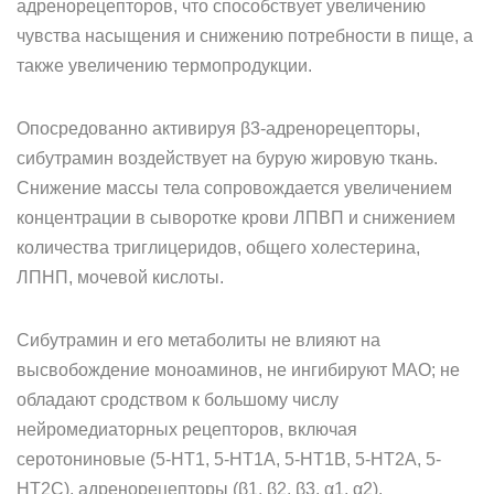
адренорецепторов, что способствует увеличению
чувства насыщения и снижению потребности в пище, а
также увеличению термопродукции.
Опосредованно активируя β3-адренорецепторы,
сибутрамин воздействует на бурую жировую ткань.
Снижение массы тела сопровождается увеличением
концентрации в сыворотке крови ЛПВП и снижением
количества триглицеридов, общего холестерина,
ЛПНП, мочевой кислоты.
Сибутрамин и его метаболиты не влияют на
высвобождение моноаминов, не ингибируют МАО; не
обладают сродством к большому числу
нейромедиаторных рецепторов, включая
серотониновые (5-HT1, 5-HT1A, 5-HT1B, 5-HT2A, 5-
HT2C), адренорецепторы (β1, β2, β3, α1, α2),