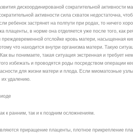
азвития дискоординированой сократительной активности м
ократительной активности сила схваток недостаточна, что
сли ребенок застрянет на полпути при родах, то ничего хор
 плаценты, в норме она отделяется уже после того, как р
преждевременной отслойке кровь матери, насыщенная кисл
потому что находится внутри организма матери. Такую ситу
 Как вы понимаете, такая ситуация экстренная и требует н
ого избежать и проводятся роды посредством операции кес
опасности для жизни матери и плода. Если миоматозные уз
о их удалению.
риоде
к к ранним, так и к поздним осложнениям.
вляются приращение плаценты, плотное прикрепление пла