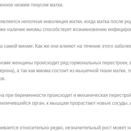
енное низким тонусом матки.
вляется неполная инволюция матки, когда матка после ро
кже наличие миомы способствует возникновению инфициров
а самой миоме. Как же они влияют на течение этого забол
низме женщины происходит ряд гормональных перестроек, 
рона), а так как миома состоит из мышечной ткани матки, т
ов.
 при беременности происходит и механическая перестройк
величившийся орган, к мышцам прорастают новые сосуды, и,
ивается относительно редко, незначительный рост может н