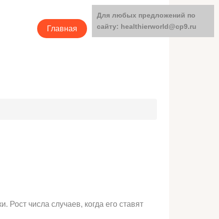
Для любых предложений по
сайту: healthierworld@cp9.ru
Главная
Категории
 Рост числа случаев, когда его ставят