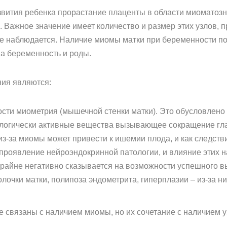
вития ребенка прорастание плаценты в области миоматозно
 Важное значение имеет количество и размер этих узлов, 
 не наблюдается. Наличие миомы матки при беременности 
на беременность и роды.
ия являются:
сти миометрия (мышечной стенки матки). Это обусловлено 
логически активные вещества вызывающее сокращение гладк
з-за миомы может привести к ишемии плода, и как следст
проявление нейроэндокринной патологии, и влияние этих 
крайне негативно сказывается на возможности успешного 
лочки матки, полипоза эндометрита, гиперплазии – из-за ни
е связаны с наличием миомы, но их сочетание с наличием 