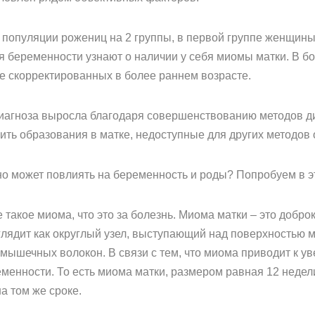
популяции рожениц на 2 группы, в первой группе женщины р
 беременности узнают о наличии у себя миомы матки. В б
 скорректированных в более раннем возрасте.
 диагноза выросла благодаря совершенствованию методов д
ь образования в матке, недоступные для других методов
оно может повлиять на беременность и роды? Попробуем в э
е такое миома, что это за болезнь. Миома матки – это добр
глядит как округлый узел, выступающий над поверхностью 
мышечных волокон. В связи с тем, что миома приводит к ув
менности. То есть миома матки, размером равная 12 недел
а том же сроке.