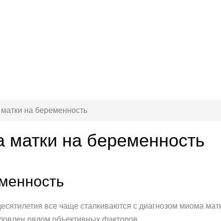
 матки на беременность
а матки на беременность
еменность
ятилетия все чаще сталкиваются с диагнозом миома матки.
ловлен рядом объективных факторов.