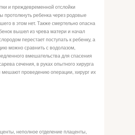
атки и преждевременной отслойки
бы протолкнуть ребенка через родовые
ошего в этом нет. Также смертельно опасна
ебенок вышел из чрева матери и начал
ородом перестает поступать к ребенку, а
ацию можно сравнить с водолазом,
емедленного вмешательства для спасения
арева сечения, в руках опытного хирурга
лы мешают проведению операции, хирург их
центы, неполное отделение плаценты,