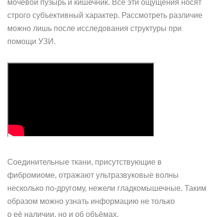
мочевой пузырь и кишечник. Все эти ощущения носят
строго субъективный характер. Рассмотреть различие
можно лишь после исследования структуры при
помощи УЗИ.
Соединительные ткани, присутствующие в
фибромиоме, отражают ультразвуковые волны
несколько по-другому, нежели гладкомышечные. Таким
образом можно узнать информацию не только
о её наличии, но и об объёмах.