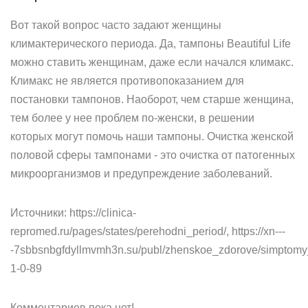
Вот такой вопрос часто задают женщины
климактерического периода. Да, тампоны Beautiful Life
можно ставить женщинам, даже если начался климакс.
Климакс не является противопоказанием для
постановки тампонов. Наоборот, чем старше женщина,
тем более у нее проблем по-женски, в решении
которых могут помочь наши тампоны. Очистка женской
половой сферы тампонами - это очистка от патогенных
микроорганизмов и предупреждение заболеваний.
Источники: https://clinica-
repromed.ru/pages/states/perehodni_period/, https://xn---
-7sbbsnbgfdyllmvmh3n.su/publ/zhenskoe_zdorove/simptomy_
1-0-89
Комментариев пока нет!