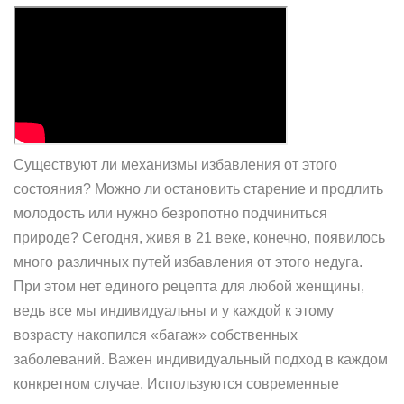
Существуют ли механизмы избавления от этого
состояния? Можно ли остановить старение и продлить
молодость или нужно безропотно подчиниться
природе? Сегодня, живя в 21 веке, конечно, появилось
много различных путей избавления от этого недуга.
При этом нет единого рецепта для любой женщины,
ведь все мы индивидуальны и у каждой к этому
возрасту накопился «багаж» собственных
заболеваний. Важен индивидуальный подход в каждом
конкретном случае. Используются современные