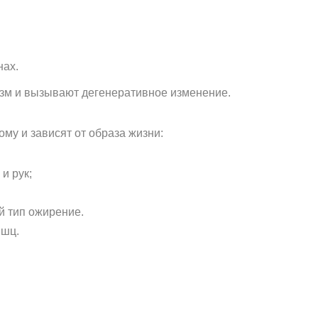
нах.
изм и вызывают дегенеративное изменение.
му и зависят от образа жизни:
и рук;
й тип ожирение.
ышц.