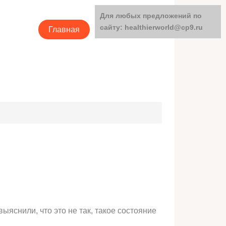
Для любых предложений по
сайту: healthierworld@cp9.ru
Главная
Категории
ыяснили, что это не так, такое состояние