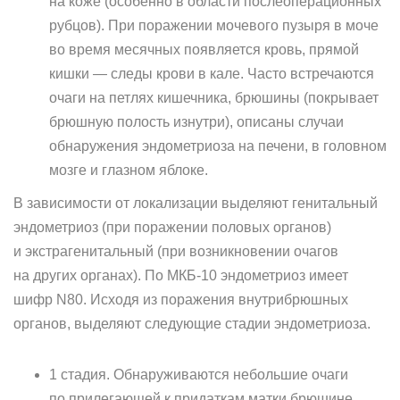
на коже (особенно в области послеоперационных
рубцов). При поражении мочевого пузыря в моче
во время месячных появляется кровь, прямой
кишки — следы крови в кале. Часто встречаются
очаги на петлях кишечника, брюшины (покрывает
брюшную полость изнутри), описаны случаи
обнаружения эндометриоза на печени, в головном
мозге и глазном яблоке.
В зависимости от локализации выделяют генитальный
эндометриоз (при поражении половых органов)
и экстрагенитальный (при возникновении очагов
на других органах). По МКБ-10 эндометриоз имеет
шифр N80. Исходя из поражения внутрибрюшных
органов, выделяют следующие стадии эндометриоза.
1 стадия. Обнаруживаются небольшие очаги
по прилегающей к придаткам матки брюшине.