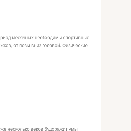
период месячных необходимы спортивные
жков, от позы вниз головой. Физические
уже несколько веков будоражит умы