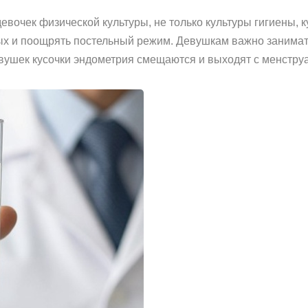
вочек физической культуры, не только культуры гигиены, 
ых и поощрять постельный режим. Девушкам важно занимат
евушек кусочки эндометрия смещаются и выходят с менстру