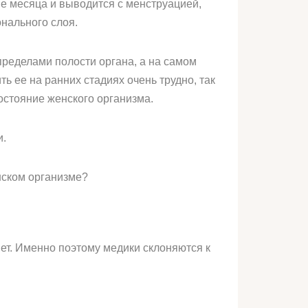
ие месяца и выводится с менструацией,
онального слоя.
пределами полости органа, а на самом
ь ее на ранних стадиях очень трудно, так
остояние женского организма.
и.
нском организме?
нет. Именно поэтому медики склоняются к