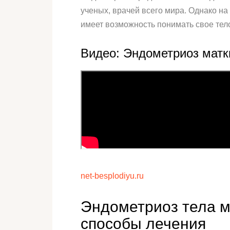
ученых, врачей всего мира. Однако на
имеет возможность понимать свое тело
Видео: Эндометриоз матк
net-besplodiyu.ru
Эндометриоз тела м
способы лечения