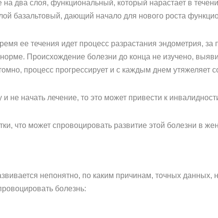
 на два слоя, функциональный, который нарастает в течен
слой базальтовый, дающий начало для нового роста функци
время ее течения идет процесс разрастания эндометрия, за 
 норме. Происхождение болезни до конца не изучено, выявит
томно, процесс прогрессирует и с каждым днем утяжеляет с
 и не начать лечение, то это может привести к инвалидност
тки, что может спровоцировать развитие этой болезни в же
звивается непонятно, по каким причинам, точных данных, 
провоцировать болезнь: