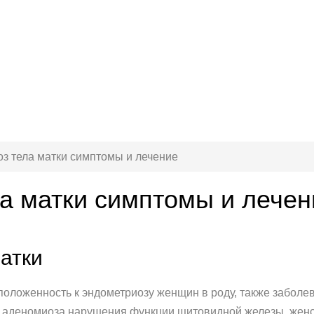
з тела матки симптомы и лечение
а матки симптомы и лечен
атки
оложенность к эндометриозу женщин в роду, также заболе
аденомиоза нарушения функции щитовидной железы, женски