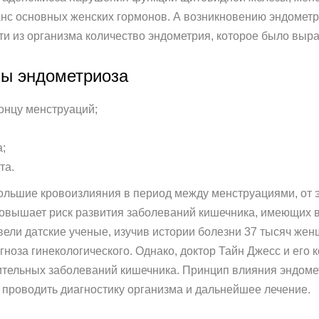
нс основных женских гормонов. А возникновению эндометр
ти из организма количество эндометрия, которое было выр
мы эндометриоза
онцу менструаций;
;
та.
льшие кровоизлияния в период между менструациями, от э
овышает риск развития заболеваний кишечника, имеющих 
ли датские ученые, изучив истории болезни 37 тысяч жен
гноза гинекологического. Однако, доктор Тайн Джесс и его
ительных заболеваний кишечника. Принцип влияния эндоме
 проводить диагностику организма и дальнейшее лечение.