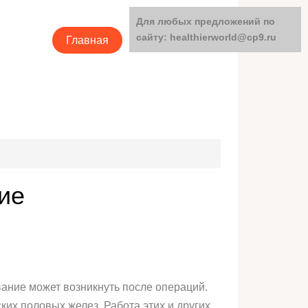
Для любых предложений по
сайту: healthierworld@cp9.ru
Главная
Категории
ие
вание может возникнуть после операций.
х половых желез. Работа этих и других