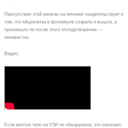
Присутствие этой железы на яичнике свидетельствует о
том, что яйцеклетка в фолликуле созрела и вышла, а
произошло ли после этого оплодотворение —
неизвестно.
Видео:
Если желтое тело на УЗИ не обнаружено, это означает,