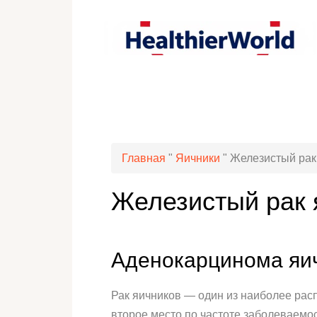
Главная
"
Яичники
"
Железистый рак
Железистый рак 
Аденокарцинома яич
Рак яичников — один из наиболее рас
второе место по частоте заболеваемо