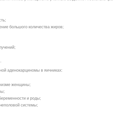
ть;
ение большого количества жиров;
лучений;
.
ной аденокарциномы в яичниках:
низме женщины;
мы;
беременности и роды;
чеполовой системы;