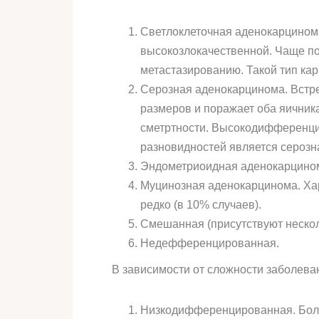
Светлоклеточная аденокарцинома
высокозлокачественной. Чаще по
метастазированию. Такой тип ка
Серозная аденокарцинома. Встре
размеров и поражает оба яичника
сметртности. Высокодифференцир
разновидностей является серозн
Эндометриоидная аденокарцинома
Муцинозная аденокарцинома. Хар
редко (в 10% случаев).
Смешанная (присутствуют нескол
Недефференцированная.
В зависимости от сложности заболев
Низкодифференцированная. Больш