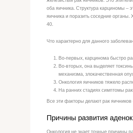
железистый рак яичников. Это эпители
оба яичника. Структура карциномы – э
яичника и поразить соседние органы. 
40.
Что характерно для данного заболева
Во-первых, карцинома быстро рас
Во-вторых, она выделяет токсин
механизма, злокачественная опу
Онкология яичников тяжело распо
На ранних стадиях симптомы рака
Все эти факторы делают рак яичников
Причины развития адено
Онкология не знает точные причины р