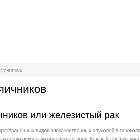
 яичников
яичников
ников или железистый рак
пространенных видов злокачественных опухолей в гинекол
сти среди онкологии половых органов. Каждый год этот ди