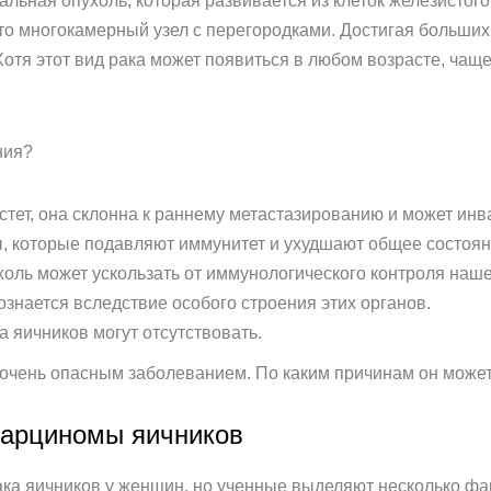
альная опухоль, которая развивается из клеток железистого
то многокамерный узел с перегородками. Достигая больших
Хотя этот вид рака может появиться в любом возрасте, чащ
ния?
тет, она склонна к раннему метастазированию и может инва
ы, которые подавляют иммунитет и ухудшают общее состоян
холь может ускользать от иммунологического контроля наше
знается вследствие особого строения этих органов.
 яичников могут отсутствовать.
 очень опасным заболеванием. По каким причинам он может
карциномы яичников
ака яичников у женщин, но ученные выделяют несколько фа