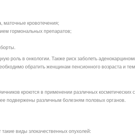
, маточные кровотечения;
рием гормональных препаратов;
аборты.
ную роль в онкологии. Также риск заболеть аденокарцином
еобходимо обратить женщинам пенсионного возраста и тем, 
 яичников кроются в применении различных косметических с
лее подвержены различным болезням половых органов.
т такие виды злокачественных опухолей: