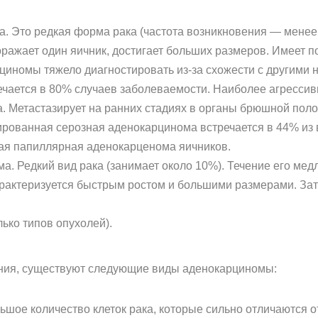
. Это редкая форма рака (частота возникновения — менее 
ражает один яичник, достигает больших размеров. Имеет 
рциномы тяжело диагностировать из-за схожести с другими
чается в 80% случаев заболеваемости. Наиболее агрессив
. Метастазирует на ранних стадиях в органы брюшной поло
ованная серозная аденокарцинома встречается в 44% из вс
ая папиллярная аденокарценома яичников.
. Редкий вид рака (занимает около 10%). Течение его мед
актеризуется быстрым ростом и большими размерами. Затр
ько типов опухолей).
ания, существуют следующие виды аденокарциномы:
ое количество клеток рака, которые сильно отличаются от