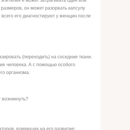
 эпителия и может затрагивать один или
 размеров, он может разорвать капсулу
е всего его диагностируют у женщин после
зировать (переходить) на соседние ткани.
ие человека. А с помощью особого
го организма.
 возникнуть?
кторов, влияющих на его развитие: