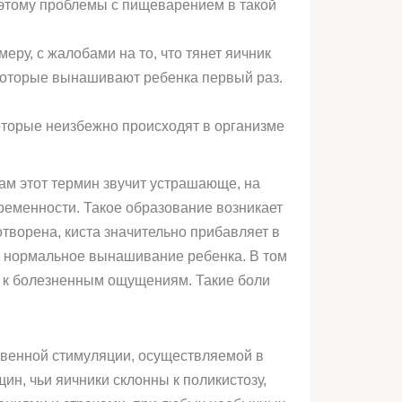
оэтому проблемы с пищеварением в такой
еру, с жалобами на то, что тянет яичник
 которые вынашивают ребенка первый раз.
оторые неизбежно происходят в организме
ам этот термин звучит устрашающе, на
ременности. Такое образование возникает
отворена, киста значительно прибавляет в
а нормальное вынашивание ребенка. В том
ит к болезненным ощущениям. Такие боли
твенной стимуляции, осуществляемой в
н, чьи яичники склонны к поликистозу,