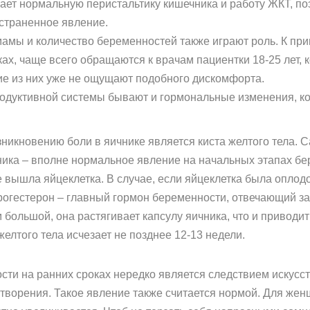
шает нормальную перистальтику кишечника и работу ЖКТ, п
страненное явление.
мамы и количество беременностей также играют роль. К прим
ках, чаще всего обращаются к врачам пациентки 18-25 лет,
е из них уже не ощущают подобного дискомфорта.
одуктивной системы бывают и гормональные изменения, к
никновению боли в яичнике является киста желтого тела. С
чника – вполне нормальное явление на начальных этапах бе
е вышла яйцеклетка. В случае, если яйцеклетка была оплод
рогестерон – главный гормон беременности, отвечающий з
м большой, она растягивает капсулу яичника, что и привод
 желтого тела исчезает не позднее 12-13 недели.
ти на ранних сроках нередко является следствием искусс
ворения. Такое явление также считается нормой. Для женщи