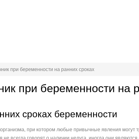
чник при беременности на ранних сроках
ник при беременности на 
анних сроках беременности
 организма, при котором любые привычные явления могут т
 не всегда говорят о наличии недуга, иногда они являютс