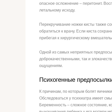
опасное осложнение – перитонит. Вос
летальному исходу.
Перекручивание ножки кисты также с
обратиться к врачу. Если киста сохр
прибегая к хирургическому вмешательс
Одной из самых неприятных предпосыл
доброкачественными, так и злокачест
ощущениям.
Психогенные предпосылки
К причинам, по которым болят яичник
Обследоваться у психиатра имеет смы
Беременность – сложное состояние, ко
вынашивания ребенка у его матери мог