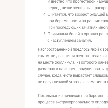
Известно, что прогестерон нару
период жизни женщины – распро
Считается, что возраст будущей 
при беременности на ранних сро
При последующих зачатиях многи
Причинами болей в органах репр
с наступлением зачатия.
Распространенной предпосылкой к воз
самом же деле киста желтого тела яи
на месте фолликула, из которого ране
размерах и начинает продуцировать п
случае, когда киста вырастает слишко
не несут никакой угрозы, а сама киста
Покалывание яичников при беременнос
процессе экстракорпорального оплодот