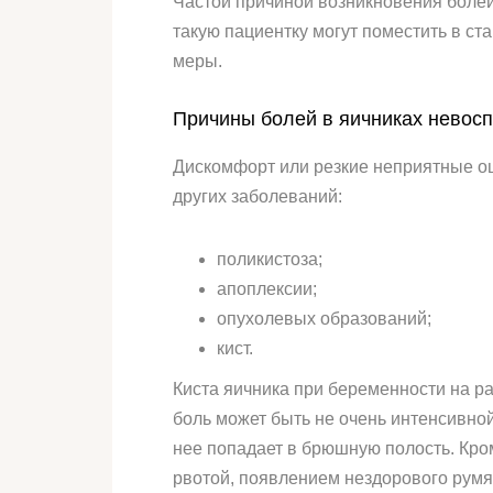
Частой причиной возникновения болей
такую пациентку могут поместить в ст
меры.
Причины болей в яичниках невосп
Дискомфорт или резкие неприятные ощу
других заболеваний:
поликистоза;
апоплексии;
опухолевых образований;
кист.
Киста яичника при беременности на р
боль может быть не очень интенсивной
нее попадает в брюшную полость. Кро
рвотой, появлением нездорового румя