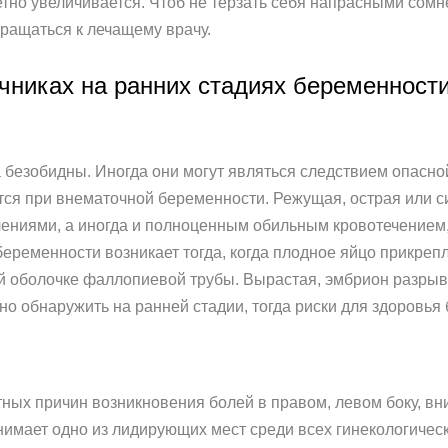
тно увеличивается. Чтоб не терзать себя напрасными сом
ращаться к лечащему врачу.
ичниках на ранних стадиях беременност
а безобидны. Иногда они могут являться следствием опасно
я при внематочной беременности. Режущая, острая или си
ниями, а иногда и полноценным обильным кровотечением,
ременности возникает тогда, когда плодное яйцо прикрепля
той оболочке фаллопиевой трубы. Вырастая, эмбрион разрыв
о обнаружить на ранней стадии, тогда риски для здоровья
ных причин возникновения болей в правом, левом боку, вни
имает одно из лидирующих мест среди всех гинекологическ