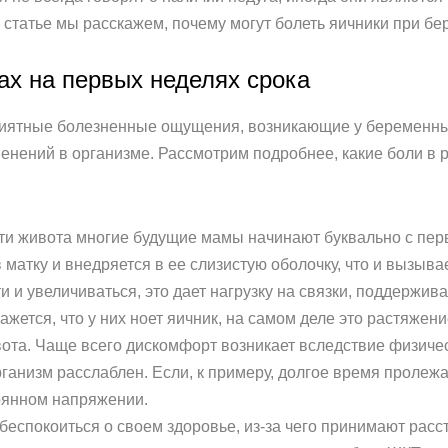
статье мы расскажем, почему могут болеть яичники при бе
ах на первых неделях срока
риятные болезненные ощущения, возникающие у беременных
енений в организме. Рассмотрим подробнее, какие боли в р
ти живота многие будущие мамы начинают буквально с перв
 матку и внедряется в ее слизистую оболочку, что и вызыва
и и увеличиваться, это дает нагрузку на связки, поддерж
ажется, что у них ноет яичник, на самом деле это растяжен
та. Чаще всего дискомфорт возникает вследствие физическ
организм расслаблен. Если, к примеру, долгое время пролежа
тоянном напряжении.
спокоиться о своем здоровье, из-за чего принимают расст