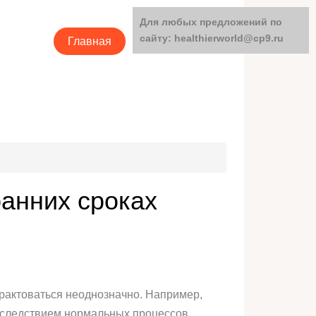
Для любых предложений по
сайту: healthierworld@cp9.ru
Главная
Категории
ранних сроках
рактоваться неоднозначно. Например,
я следствием нормальных процессов,