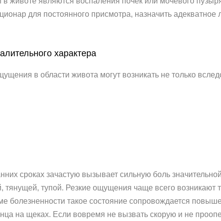
 в животе являются воспаления почек или мочевого пузыря
ационар для постоянного присмотра, назначить адекватное 
алительного характера
щения в области живота могут возникать не только вследс
анних сроках зачастую вызывает сильную боль значительной
, тянущей, тупой. Резкие ощущения чаще всего возникают то
ме болезненности такое состояние сопровождается повыше
нца на щеках. Если вовремя не вызвать скорую и не проопе