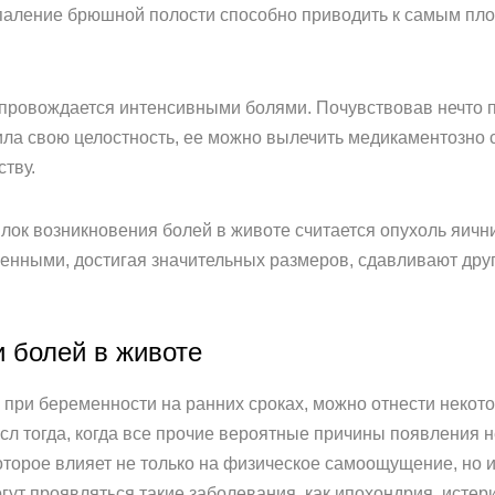
паление брюшной полости способно приводить к самым плох
опровождается интенсивными болями. Почувствовав нечто 
анила свою целостность, ее можно вылечить медикаментозно
тву.
ок возникновения болей в животе считается опухоль яичник
венными, достигая значительных размеров, сдавливают дру
 болей в животе
и при беременности на ранних сроках, можно отнести неко
сл тогда, когда все прочие вероятные причины появления
торое влияет не только на физическое самоощущение, но и 
ут проявляться такие заболевания, как ипохондрия, истер