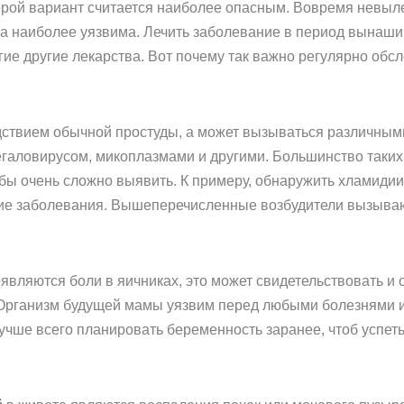
орой вариант считается наиболее опасным. Вовремя невыле
а наиболее уязвима. Лечить заболевание в период вынашив
гие другие лекарства. Вот почему так важно регулярно обс
дствием обычной простуды, а может вызываться различным
егаловирусом, микоплазмами и другими. Большинство таки
обы очень сложно выявить. К примеру, обнаружить хламиди
гие заболевания. Вышеперечисленные возбудители вызыва
вляются боли в яичниках, это может свидетельствовать и о 
Организм будущей мамы уязвим перед любыми болезнями из
Лучше всего планировать беременность заранее, чтоб успе