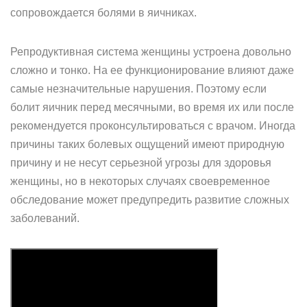
сопровождается болями в яичниках.
Репродуктивная система женщины устроена довольно
сложно и тонко. На ее функционирование влияют даже
самые незначительные нарушения. Поэтому если
болит яичник перед месячными, во время их или после
рекомендуется проконсультироваться с врачом. Иногда
причины таких болевых ощущений имеют природную
причину и не несут серьезной угрозы для здоровья
женщины, но в некоторых случаях своевременное
обследование может предупредить развитие сложных
заболеваний.