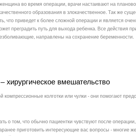
я женщина во время операции, врачи настаивают на планов
чественного образования в злокачественное. Так же сущес
ь, что приведет к более сложной операции и является очен
ожет преградить путь для выхода ребенка. Все действия п
обезболивающие, направлены на сохранение беременности.
 – хирургическое вмешательство
ой компрессионные колготки или чулки - они помогают предо
ть о том, что обычно пациентки чувствуют после операции,
аранее приготовить интересующие вас вопросы - многие ж