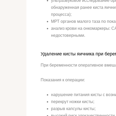
ультразвуковое исследование орг
обнаруженная ранее киста яични
процесса);
МРТ органов малого таза по пок
анализ крови на онкомаркеры: С
недостоверными.
Удаление кисты яичника при бере
При беременности оперативное вмешат
Показания к операции:
нарушение питания кисты с возн
перекрут ножки кисты;
разрыв капсулы кисты;
высокий риск злокачественности