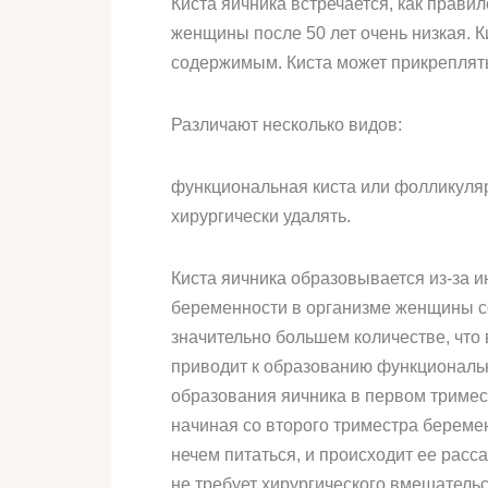
Киста яичника встречается, как прави
женщины после 50 лет очень низкая. 
содержимым. Киста может прикреплятьс
Различают несколько видов:
функциональная киста или фолликуляр
хирургически удалять.
Киста яичника образовывается из-за и
беременности в организме женщины со
значительно большем количестве, что
приводит к образованию функциональн
образования яичника в первом тримес
начиная со второго триместра беремен
нечем питаться, и происходит ее рас
не требует хирургического вмешатель