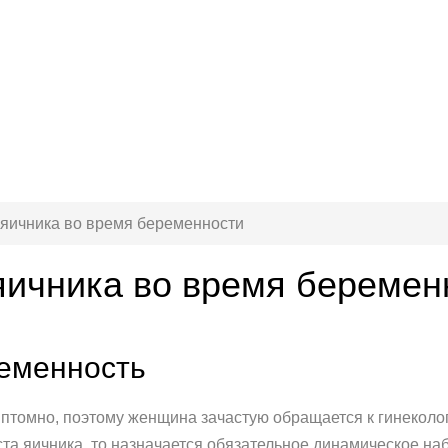
 яичника во время беременности
яичника во время беремен
ременность
мптомно, поэтому женщина зачастую обращается к гинекол
иста яичника, то назначается обязательное динамическое н