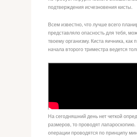
подтверждения исчезновения кисты.
Всем известно, что лучше всего плани
представляло опасность для тебя, мож
твоему организму. Киста яичника, как 
начала второго триместра ведется тол
На сегодняшний день нет четкой опре
размеров, то проводят лапароскопию
операции проводятся по принципу мини