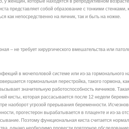
ло, у женщин, которые находятся в репродуктивном возрасте
Киста представляет собой образование с тонкими стенками,
я как непосредственно на яичник, так и быть на ножке.
ная – не требует хирургического вмешательства или патол
нфекций в мочеполовой системе или из-за гормонального на
вершается гормональная перестройка, такого гормона, как
 вызывает значительную работоспособность яичников. Така
ой кисты, которая рассасывается после 12 недели беременн
тре наоборот угрозой прерывания беременности. Исчезнове
ности, прогестерон вырабатывается в плаценте и из-за отс
сасывание. Поэтому функциональная киста считается норм
ства, однако необходимо провести повторное обследование