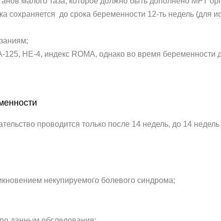
анов малого таза, которое должно быть дополнено МРТ орга
ка сохраняется до срока беременности 12-ть недель (для и
азаниям;
А-125, НЕ-4, индекс ROMA, однако во время беременности 
менности
ельство проводится только после 14 недель, до 14 недель
икновением некупируемого болевого синдрома;
 по данным обследования;