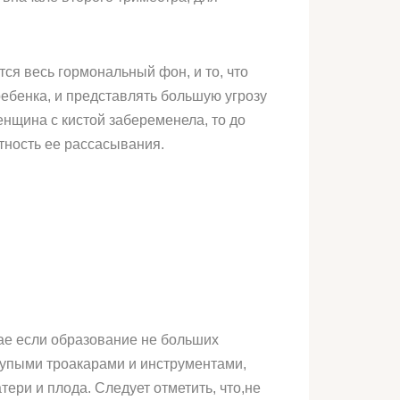
ся весь гормональный фон, и то, что
ребенка, и представлять большую угрозу
енщина с кистой забеременела, то до
тность ее рассасывания.
чае если образование не больших
тупыми троакарами и инструментами,
ери и плода. Следует отметить, что,не