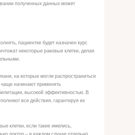
новании полученных данных может
олнять, пациентке будет назначен курс
чтожат некоторые раковые клетки, делая
тельными.
ткани, на которые могли распространиться
е чаще начинают применять
билитации, высокой эффективностью. В
полняют все действия, гарантируя их
ые клетки, если такие имелись,
ко доктор – в каждом случае отдельно.