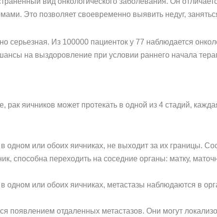
страненный вид онкологического заболевания. Он отличаетс
ами. Это позволяет своевременно выявить недуг, занять
но серьезная. Из 100000 пациенток у 77 наблюдается онколо
шансы на выздоровление при условии раннего начала тера
, рак яичников может протекать в одной из 4 стадий, кажда
 в одном или обоих яичниках, не выходит за их границы. С
ник, способна переходить на соседние органы: матку, мато
 в одном или обоих яичниках, метастазы наблюдаются в ор
ся появлением отдаленных метастазов. Они могут локализова