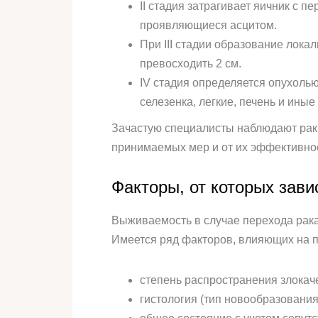
II стадия затрагивает яичник с 
проявляющиеся асцитом.
При III стадии образование лока
превосходить 2 см.
IV стадия определяется опухоль
селезенка, легкие, печень и иные
Зачастую специалисты наблюдают рак я
принимаемых мер и от их эффективнос
Факторы, от которых зави
Выживаемость в случае перехода рака 
Имеется ряд факторов, влияющих на п
степень распространения злокач
гистология (тип новообразования