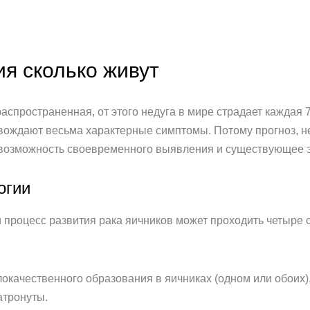
ия сколько живут
распространенная, от этого недуга в мире страдает каждая
вождают весьма характерные симптомы. Потому прогноз, не
 возможность своевременного выявления и существующее 
огии
ии процесс развития рака яичников может проходить четыре
локачественного образования в яичниках (одном или обоих),
атронуты.