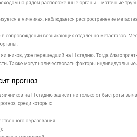
переходом на рядом расположенные органы – маточные труб
лизуется в яичниках, наблюдается распространение метаста
ю в сопровождении возникающих отдаленно метастазов. Мес
 органы.
ичников, уже перешедший на III стадию. Тогда благоприятн
ти. Также могут наличествовать факторы индивидуальные.
сит прогноз
яичников на III стадию зависит не только от быстроты выяв
рогноз, среди которых:
ественного образования;
);