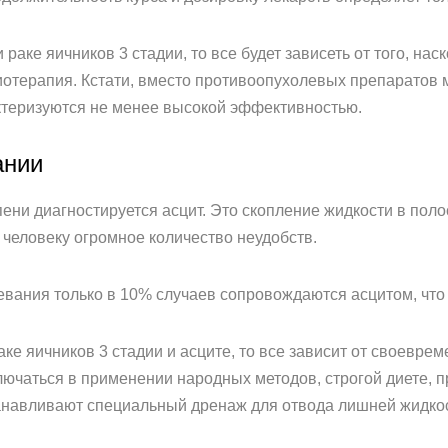
и раке яичников 3 стадии, то все будет зависеть от того, на
отерапия. Кстати, вместо противоопухолевых препаратов 
ктеризуются не менее высокой эффективностью.
ании
пени диагностируется асцит. Это скопление жидкости в поло
 человеку огромное количество неудобств.
левания только в 10% случаев сопровождаются асцитом, что
раке яичников 3 стадии и асците, то все зависит от своевр
лючаться в применении народных методов, строгой диете, 
танавливают специальный дренаж для отвода лишней жидко