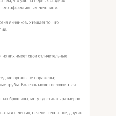
я тем, что уже на первых стадиях
ся его эффективным лечением.
гия яичников. Утешает то, что
пии.
я из них имеет свои отличительные
оседние органы не поражены;
чные трубы. Болезнь может осложняться
ганах брюшины, могут достигать размеров
ться в легких, печени, селезенке, других