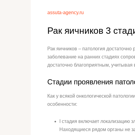
assuta-agency.ru
Рак яичников 3 стад
Рак яичников – патология достаточно 
заболевание на ранних стадиях сопро
достаточно благоприятным, учитывая
Стадии проявления патол
Как у всякой онкологической патолог
особенности:
I стадия включает локализацию з
Находящиеся рядом органы не з