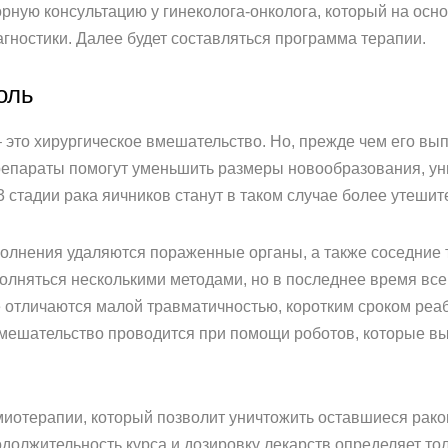
орную консультацию у гинеколога-онколога, который на ос
гностики. Далее будет составляться программа терапии.
оль
 это хирургическое вмешательство. Но, прежде чем его вып
епараты помогут уменьшить размеры новообразования, уни
3 стадии рака яичников станут в таком случае более утеши
полнения удаляются пораженные органы, а также соседние 
полняться несколькими методами, но в последнее время вс
 отличаются малой травматичностью, коротким сроком реа
мешательство проводится при помощи роботов, которые вы
миотерапии, который позволит уничтожить оставшиеся раков
олжительность курса и дозировку лекарств определяет толь