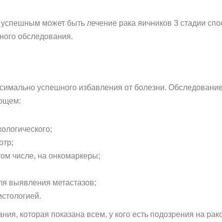
о успешным может быть лечение рака яичников 3 стадии сп
ного обследования.
ксимально успешного избавления от болезни. Обследование 
ующем:
кологического;
отр;
ом числе, на онкомаркеры;
ля выявления метастазов;
истологией.
ия, которая показана всем, у кого есть подозрения на рак