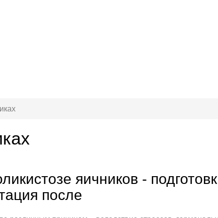
иках
иках
ликистозе яичников - подготовк
тация после