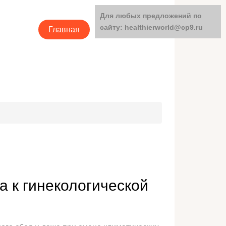
Для любых предложений по
сайту: healthierworld@cp9.ru
Главная
Категории
а к гинекологической