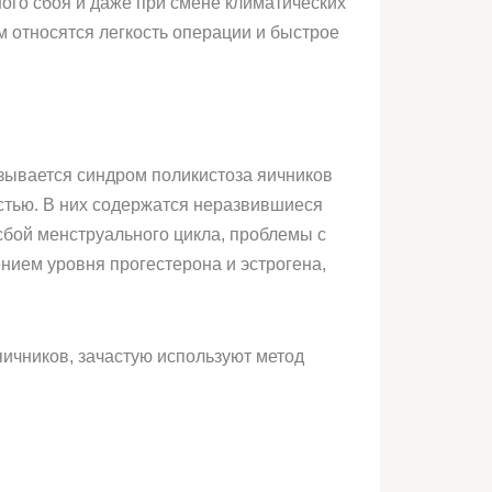
ого сбоя и даже при смене климатических
м относятся легкость операции и быстрое
зывается синдром поликистоза яичников
стью. В них содержатся неразвившиеся
сбой менструального цикла, проблемы с
нием уровня прогестерона и эстрогена,
яичников, зачастую используют метод