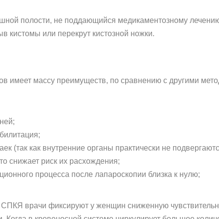
юшной полости, не поддающийся медикаментозному лечению
ыв кистомы или перекрут кистозной ножки.
ов имеет массу преимуществ, по сравнению с другими мето
ней;
билитация;
ек (так как внутренние органы практически не подвергают
то снижает риск их расхождения;
ционного процесса после лапароскопии близка к нулю;
я СПКЯ врачи фиксируют у женщин сниженную чувствительно
и. Когда в кровеносной системе циркулирует большое колич