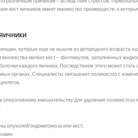
по различным причинам – вследствие стрессов, гормональн
ния кист яичников имеет множество преимуществ, к которы
 яичники
енщин, которые еще не вышли из детородного возраста на
м множества мелких кист – фолликулов, заполненных жидко
болочки каждого яичника. Последствием этого может стать 
овых органах. Специалисты связывают поликистоз с измене
еклеток.
 к оперативному вмешательству для удаления поликистоза 
:
ны опухолей/эндометриоза или кист;
инами;