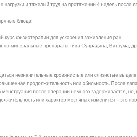
 нагрузки и тяжелый труд на протяжении 4 недель после 
 пряные блюда;
й курс физиотерапии для ускорения заживления ран;
нно-минеральные препараты типа Супрадина, Витрума, др
даться незначительные кровянистые или слизистые выделе
повышенная продолжительность или обильность. После лап
а менструация после операции немного задерживается, но, 
одолжительность или характер месячных изменится – это н