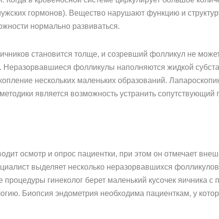
жских гормонов). Вещество нарушают функцию и структуру
ожности нормально развиваться.
ичников становится толще, и созревший фолликул не может
ю. Неразорвавшиеся фолликулы наполняются жидкой субстан
опление нескольких маленьких образований. Лапароскопию
методики является возможность устранить сопутствующий 
одит осмотр и опрос пациентки, при этом он отмечает внеш
циалист выделяет несколько неразорвавшихся фолликулов 
е процедуры гинеколог берет маленький кусочек яичника с
логию. Биопсия эндометрия необходима пациенткам, у кото