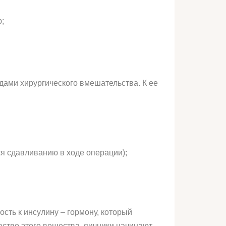
;
дами хирургического вмешательства. К ее
ся сдавливанию в ходе операции);
сть к инсулину – гормону, который
ество этого вещества, яичники начинают