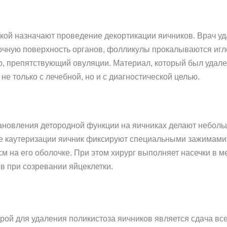
кой назначают проведение декортикации яичников. Врач у
ную поверхность органов, фолликулы прокалываются игло
, препятствующий овуляции. Материал, который был удален
е только с лечебной, но и с диагностической целью.
ановления детородной функции на яичниках делают неболь
е каутеризации яичник фиксируют специальными зажимами 
м на его оболочке. При этом хирург выполняет насечки в 
в при созревании яйцеклетки.
ой для удаления поликистоза яичников является сдача все