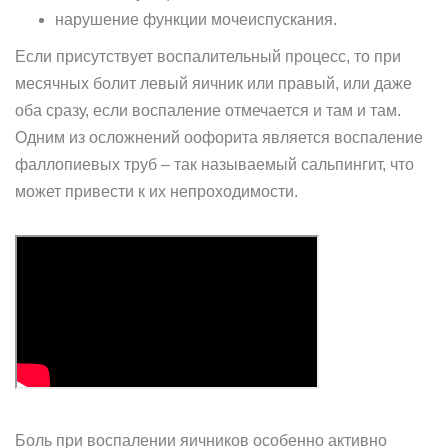
нарушение функции мочеиспускания.
Если присутствует воспалительный процесс, то при
месячных болит левый яичник или правый, или даже
оба сразу, если воспаление отмечается и там и там.
Одним из осложнений оофорита является воспаление
фаллопиевых труб – так называемый сальпингит, что
может привести к их непроходимости.
Боль при воспалении яичников особенно активно