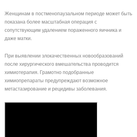
Женщинам в постменопаузальном периоде может быть
показана более масштабная операция с
сопутствующим удалением пораженного яичника и
даже матки.
При выявлении злокачественных новообразований
после хирургического вмешательства проводится
химиотерапия. Грамотно подобранные
химиопрепараты предупреждают возможное
метастазирование и рецидивы заболевания.