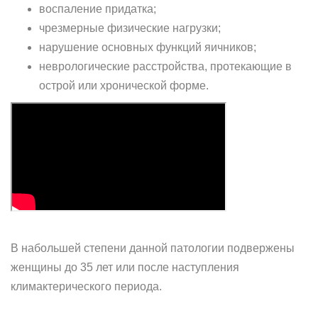
воспаление придатка;
чрезмерные физические нагрузки;
нарушение основных функций яичников;
неврологические расстройства, протекающие в
острой или хронической форме.
В набольшей степени данной патологии подвержены
женщины до 35 лет или после наступления
климактерического периода.