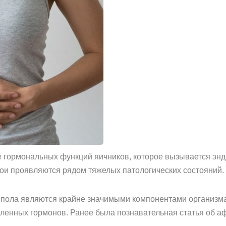
е гормональных функций яичников, которое вызывается эн
ои проявляются рядом тяжелых патологических состояний.
 пола являются крайне значимыми компонентами организма,
енных гормонов. Ранее была познавательная статья об афр