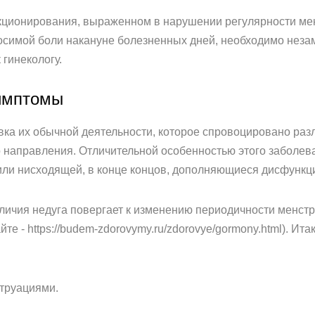
кционирования, выраженном в нарушении регулярности мен
симой боли накануне болезненных дней, необходимо незам
 гинекологу.
симптомы
вка их обычной деятельности, которое спровоцировано ра
о направления. Отличительной особенностью этого заболе
или нисходящей, в конце концов, дополняющиеся дисфунк
личия недуга повергает к изменению периодичности менстр
е - https://budem-zdorovymy.ru/zdorovye/gormony.html). Ит
труациями.