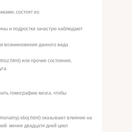
ками, состоят из:
нщины и подростки зачастую наблюдают
ки возникновения данного вида
rioz.html) или прочие состояния,
га.
жить томографию мозга, чтобы
monalnyj-sboj.html) оказывают влияние на
кий менее двадцати дней цикл