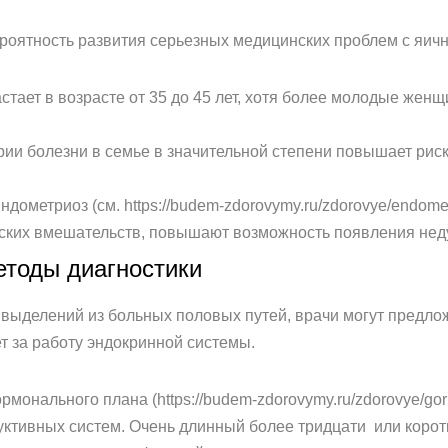
ятность развития серьезных медицинских проблем с яични
астает в возрасте от 35 до 45 лет, хотя более молодые же
рии болезни в семье в значительной степени повышает рис
дометриоз (см. https://budem-zdorovymy.ru/zdorovye/endomet
ских вмешательств, повышают возможность появления неду
етоды диагностики
, выделений из больных половых путей, врачи могут предло
т за работу эндокринной системы.
монального плана (https://budem-zdorovymy.ru/zdorovye/gor
ктивных систем. Очень длинный более тридцати или корот