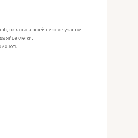
t.html), охватывающей нижние участки
да яйцеклетки.
еменеть.