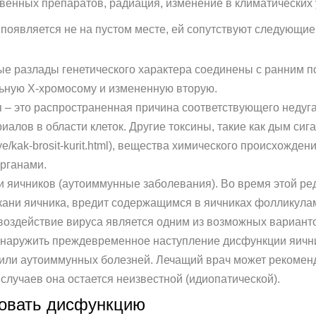
венных препаратов, радиация, изменение в климатических
 появляется не на пустом месте, ей сопутствуют следующие
 разлады генетического характера соединены с ранним п
ьную Х-хромосому и измененную вторую.
 – это распространенная причина соответствующего недуга.
лов в области клеток. Другие токсины, такие как дым сигар
vye/kak-brosit-kurit.html), вещества химического происхожде
рганами.
и яичников (аутоиммунные заболевания). Во время этой р
кани яичника, вредит содержащимся в яичниках фолликула
 воздействие вируса является одним из возможных вариант
наружить преждевременное наступление дисфункции яични
 или аутоиммунных болезней. Лечащий врач может рекоме
 случаев она остается неизвестной (идиопатической).
овать дисфункцию