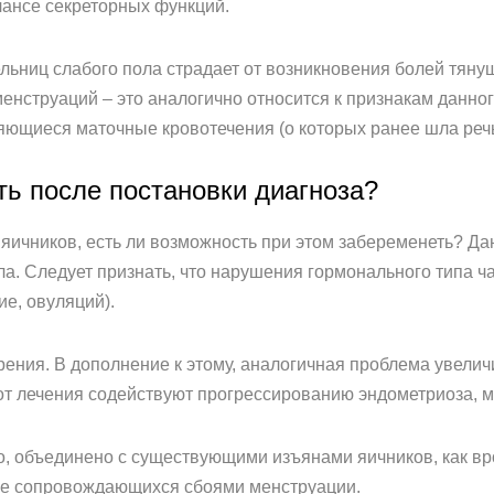
лансе секреторных функций.
льниц слабого пола страдает от возникновения болей тянущ
нструаций – это аналогично относится к признакам данног
ющиеся маточные кровотечения (о которых ранее шла речь
ь после постановки диагноза?
 яичников, есть ли возможность при этом забеременеть? Да
а. Следует признать, что нарушения гормонального типа ч
ие, овуляций).
ения. В дополнение к этому, аналогичная проблема увелич
т лечения содействуют прогрессированию эндометриоза, ма
, объединено с существующими изъянами яичников, как вро
ые сопровождающихся сбоями менструации.