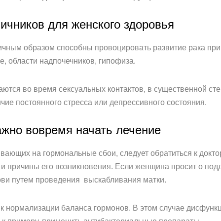
ичников для женского здоровья
чным образом способны провоцировать развитие рака при 
е, области надпочечников, гипофиза.
аются во время сексуальных контактов, в существенной ст
ичие постоянного стресса или депрессивного состояния.
ажно вовремя начать лечение
вающих на гормональные сбои, следует обратиться к докто
 и причины его возникновения. Если женщина просит о под
рови путем проведения выскабливания матки.
т к нормализации баланса гормонов. В этом случае дисфункц