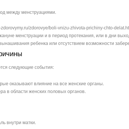
од между менструациями.
-zdorovymy.ru/zdorovye/boli-vnizu-zhivota-prichiny-chto-dela
ануне менструации и в период протекания, или в дни выхо
вынашивания ребенка или отсутствием возможности забер
причины
ются следующие события:
рые оказывают влияние на все женские органы.
ра в области женских половых органов.
ль внутри матки.