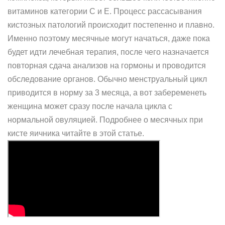
витаминов категории С и Е. Процесс рассасывания
кистозных патологий происходит постепенно и плавно.
Именно поэтому месячные могут начаться, даже пока
будет идти лечебная терапия, после чего назначается
повторная сдача анализов на гормоны и проводится
обследование органов. Обычно менструальный цикл
приводится в норму за 3 месяца, а вот забеременеть
женщина может сразу после начала цикла с
нормальной овуляцией. Подробнее о месячных при
кисте яичника читайте в этой статье.