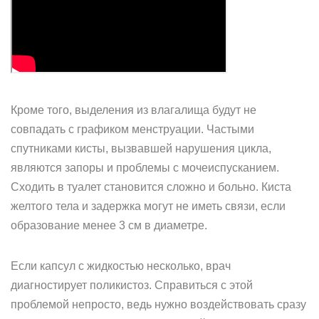
Кроме того, выделения из влагалища будут не
совпадать с графиком менструации. Частыми
спутниками кисты, вызвавшей нарушения цикла,
являются запоры и проблемы с мочеиспусканием.
Сходить в туалет становится сложно и больно. Киста
желтого тела и задержка могут не иметь связи, если
образование менее 3 см в диаметре.
Если капсул с жидкостью несколько, врач
диагностирует поликистоз. Справиться с этой
проблемой непросто, ведь нужно воздействовать сразу