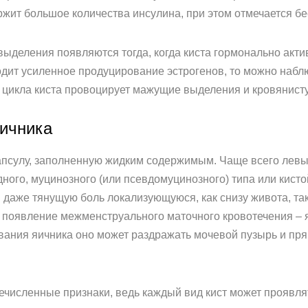
ержит большое количества инсулина, при этом отмечается б
ыделения появляются тогда, когда киста гормонально акти
одит усиленное продуцирование эстрогенов, то можно наб
 цикла киста провоцирует мажущие выделения и кровянист
яичника
капсулу, заполненную жидким содержимым. Чаще всего левы
ого, муцинозного (или псевдомуцинозного) типа или кистой
аже тянущую боль локализующуюся, как снизу живота, так 
е появление межменструального маточного кровотечения –
вания яичника оно может раздражать мочевой пузырь и прям
ечисленные признаки, ведь каждый вид кист может проявля