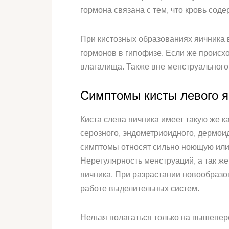
гормона связана с тем, что кровь сод
При кистозных образованиях яичника в
гормонов в гипофизе. Если же происх
влагалища. Также вне менструального
Симптомы кисты левого 
Киста слева яичника имеет такую же 
серозного, эндометриоидного, дермоидн
симптомы относят сильно ноющую или д
Нерегулярность менструаций, а так ж
яичника. При разрастании новообразо
работе выделительных систем.
Нельзя полагаться только на вышепер