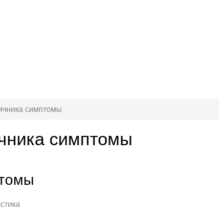
яичника симптомы
ичника симптомы
птомы
стика