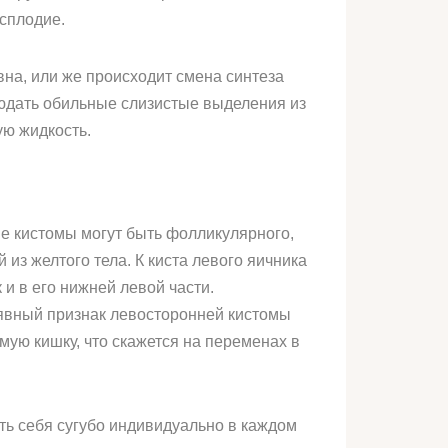
есплодие.
вна, или же происходит смена синтеза
людать обильные слизистые выделения из
ую жидкость.
е кистомы могут быть фолликулярного,
 из желтого тела. К киста левого яичника
и в его нижней левой части.
 явный признак левосторонней кистомы
ую кишку, что скажется на переменах в
ть себя сугубо индивидуально в каждом