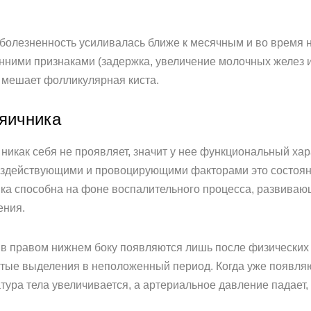
 болезненность усиливалась ближе к месячным и во время н
анними признаками (задержка, увеличение молочных желез 
у мешает фолликулярная киста.
яичника
никак себя не проявляет, значит у нее функциональный ха
воздействующими и провоцирующими факторами это состоян
ника способна на фоне воспалительного процесса, развиваю
ения.
в правом нижнем боку появляются лишь после физических 
тые выделения в неположенный период. Когда уже появляю
тура тела увеличивается, а артериальное давление падает