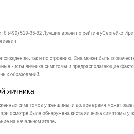
: 8 (499) 519-35-82 Лучшие врачи по рейтингуСергейко Ир
ргиевич
оисхождению, так и по строению. Она может быть злокачест
ичные кисты яичника симптомы и предрасполагающие факто
дных образований.
й яичника
раженных симптомов у женщины, и долгое время может разви
 при осмотре была обнаружена киста яичника симптомы у ж
ание на начальном этапе.