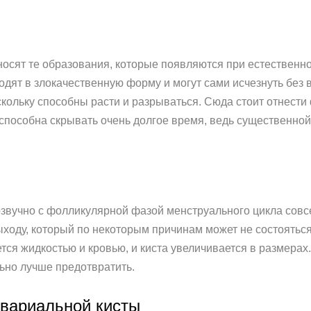
тносят те образования, которые появляются при естествен
одят в злокачественную форму и могут сами исчезнуть без в
скольку способны расти и разрываться. Сюда стоит отнест
пособна скрывать очень долгое время, ведь существенной 
озвучно с фолликулярной фазой менструального цикла совсе
выходу, который по некоторым причинам может не состоятьс
тся жидкостью и кровью, и киста увеличивается в размерах.
льно лучше предотвратить.
вариальной кисты