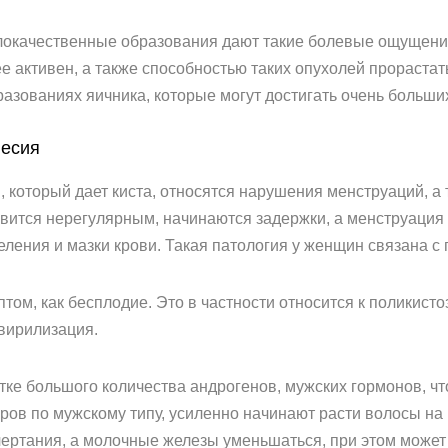
локачественные образования дают такие болевые ощущения
ее активен, а также способностью таких опухолей прорастат
азованиях яичника, которые могут достигать очень больши
весия
оторый дает киста, относятся нарушения менструаций, а т
вится нерегулярным, начинаются задержки, а менструация
ения и мазки крови. Такая патология у женщин связана с 
том, как бесплодие. Это в частности относится к поликисто
вирилизация.
ке большого количества андрогенов, мужских гормонов, ч
ов по мужскому типу, усиленно начинают расти волосы на г
ертания, а молочные железы уменьшаться, при этом может 