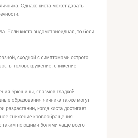
яичника. Однако киста может давать
ечности.
ла. Если киста эндометриоидная, то боли
разной, сходной с симптомами острого
ость, головокружение, снижение
ения брюшины, спазмов гладкой
дные образования яичника также могут
и разрастании, когда киста достигает
енное снижение кровообращения
 с таким ноющими болями чаще всего