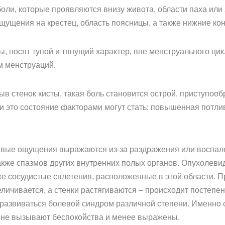
оли, которые проявляются внизу живота, области паха или 
ущения на крестец, область поясницы, а также нижние кон
ы, носят тупой и тянущий характер, вне менструального цик
м менструаций.
в стенок кисты, такая боль становится острой, приступооб
это состояние факторами могут стать: повышенная потлив
евые ощущения выражаются из-за раздражения или воспал
акже спазмов других внутренних полых органов. Опухолеви
е сосудистые сплетения, расположенные в этой области. Пр
личивается, а стенки растягиваются – происходит постеп
 развиваться болевой синдром различной степени. Именно
ы не вызывают беспокойства и менее выражены.