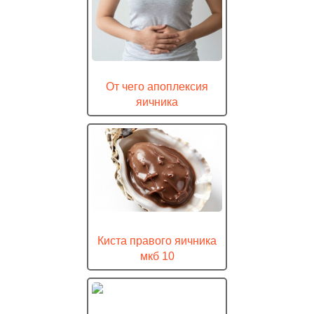
От чего апоплексия
яичника
Киста правого яичника
мкб 10