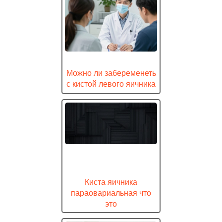
Можно ли забеременеть
с кистой левого яичника
Киста яичника
параовариальная что
это