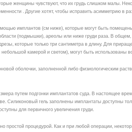
орые женщины чувствуют, что их грудь слишком малы. Неко
менности . Другие хотят, чтобы исправить асимметрию в ра
омощью имплантов (см ниже), которые могут быть помещены
ласти (подмышки), ареолы или ниже груди раза. В общем,
резы, которые только три сантиметра в длину. Для прираще
с небольшой камерой и светом), могут быть использованы 
оновой оболочки, заполненной либо физиологическим раств
змера путем подгонки имплантатов суда. В настоящее вр
ве. Силиконовый гель заполнены имплантаты доступны тол
оступны для первичного увеличения груди.
но простой процедурой. Как и при любой операции, некото