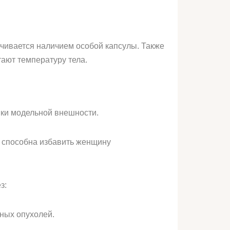
чивается наличием особой капсулы. Также
етают температуру тела.
шки модельной внешности.
а способна избавить женщину
з:
нных опухолей.