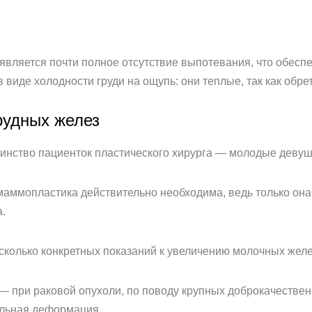
вляется почти полное отсутствие выпотевания, что обеспе
 в виде холодности груди на ощупь: они теплые, так как обр
рудных желез
инство пациенток пластического хирурга — молодые деву
а маммопластика действительно необходима, ведь только он
.
есколько конкретных показаний к увеличению молочных желе
 — при раковой опухоли, по поводу крупных доброкачестве
ильная деформация.