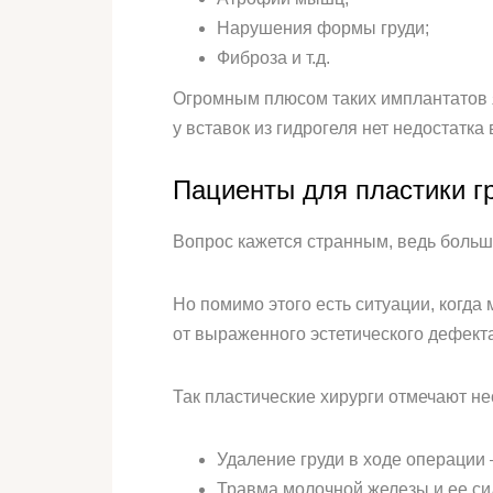
Нарушения формы груди;
Фиброза и т.д.
Огромным плюсом таких имплантатов я
у вставок из гидрогеля нет недостатка
Пациенты для пластики г
Вопрос кажется странным, ведь больш
Но помимо этого есть ситуации, когд
от выраженного эстетического дефекта
Так пластические хирурги отмечают н
Удаление груди в ходе операции
Травма молочной железы и ее с