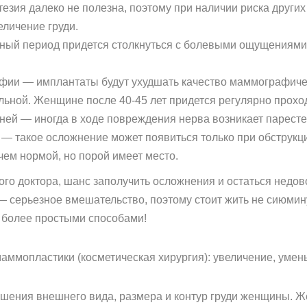
зия далеко не полезна, поэтому при наличии риска других
еличение груди.
ный период придется столкнуться с болевыми ощущениями,
фии — имплантаты будут ухудшать качество маммографичес
льной. Женщине после 40-45 лет придется регулярно прохо
ей — иногда в ходе повреждения нерва возникает парестез
 — такое осложнение может появиться только при обструкц
чем нормой, но порой имеет место.
го доктора, шанс заполучить осложнения и остаться недо
 серьезное вмешательство, поэтому стоит жить не сиюмин
 более простыми способами!
аммопластики (косметическая хирургия): увеличение, умен
чшения внешнего вида, размера и контур груди женщины.