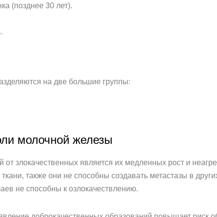
а (позднее 30 лет).
.
азделяются на две большие группы:
оли молочной железы
й от злокачественных является их медленных рост и неагре
ткани, также они не способны создавать метастазы в других
чаев не способны к озлокачествлению.
оявление доброкачественных образований повышает риск о