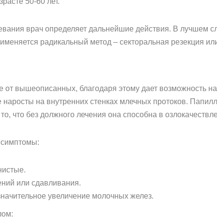
расте 50-60 лет.
евания врач определяет дальнейшие действия. В лучшем сл
именяется радикальный метод – секторальная резекция ил
е от вышеописанных, благодаря этому дает возможность нач
наросты на внутренних стенках млечных протоков. Папилл
то, что без должного лечения она способна в озлокачествл
 симптомы:
нистые.
ений или сдавливания.
значительное увеличение молочных желез.
лом: