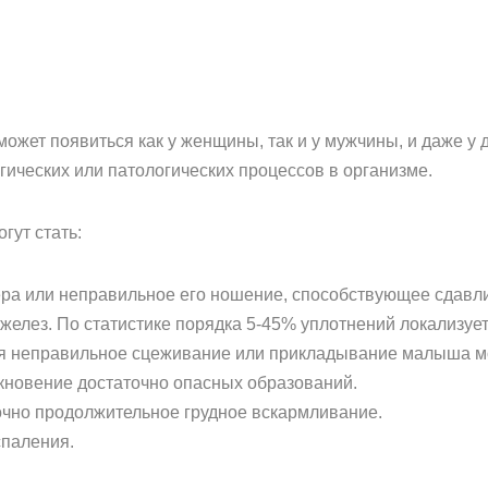
жет появиться как у женщины, так и у мужчины, и даже у 
гических или патологических процессов в организме.
гут стать:
ра или неправильное его ношение, способствующее сдавли
елез. По статистике порядка 5-45% уплотнений локализуе
ия неправильное сцеживание или прикладывание малыша м
никновение достаточно опасных образований.
очно продолжительное грудное вскармливание.
паления.