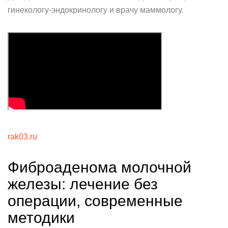
гинекологу-эндокринологу и врачу маммологу.
rak03.ru
Фиброаденома молочной
железы: лечение без
операции, современные
методики