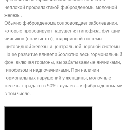
неплохой профилактикой фиброаденомы молочной
железы.
Обычно фиброаденома сопровождает заболевания,
которые провоцируют нарушения гипофиза, функции
яичников (поликистоз), эндокринной системы,
щитовидной железы и центральной нервной системы.
На ее развитие влияет абсолютно весь гормональный
фон, включая гормоны, вырабатываемые яичниками,
гипофизом и надпочечниками. При наличии
гормональных нарушений у женщины, молочные
железы страдают в 50% случаев – и фиброаденомами
в том числе.