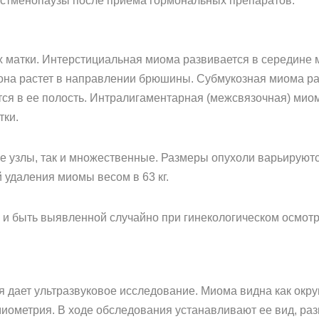
остменопаузы после приема гормональных препаратов.
 матки. Интерстициальная миома развивается в середине 
она растет в направлении брюшины. Субмукозная миома ра
тся в ее полость. Интралигаментарная (межсвязочная) миом
тки.
 узлы, так и множественные. Размеры опухоли варьируютс
 удаления миомы весом в 63 кг.
и быть выявленной случайно при гинекологическом осмотр
 дает ультразвуковое исследование. Миома видна как окру
миометрия. В ходе обследования устанавливают ее вид, раз