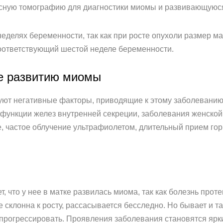
нсную томографию для диагностики миомы и развивающуюся
еделях беременности, так как при росте опухоли размер ма
 соответствующий шестой неделе беременности.
е развитию миомы
ют негативные факторы, приводящие к этому заболеванию.
функции желез внутренней секреции, заболевания женско
 частое облучение ультрафиолетом, длительный прием гор
, что у нее в матке развилась миома, так как болезнь про
склонна к росту, рассасывается бесследно. Но бывает и так
о прогрессировать. Проявления заболевания становятся ярк