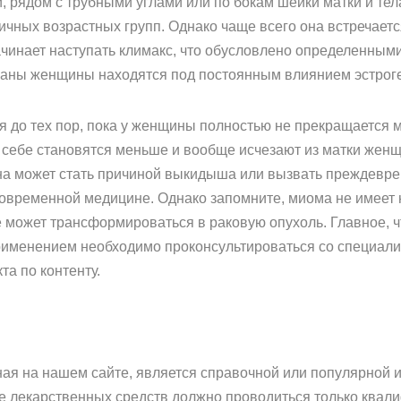
, рядом с трубными углами или по бокам шейки матки и тел
ых возрастных групп. Однако чаще всего она встречается 
ачинает наступать климакс, что обусловлено определенным
рганы женщины находятся под постоянным влиянием эстроге
я до тех пор, пока у женщины полностью не прекращается 
о себе становятся меньше и вообще исчезают из матки жен
она может стать причиной выкидыша или вызвать преждев
овременной медицине. Однако запомните, миома не имеет 
 может трансформироваться в раковую опухоль. Главное, чт
применением необходимо проконсультироваться со специали
та по контенту.
на нашем сайте, является справочной или популярной и 
ие лекарственных средств должно проводиться только ква