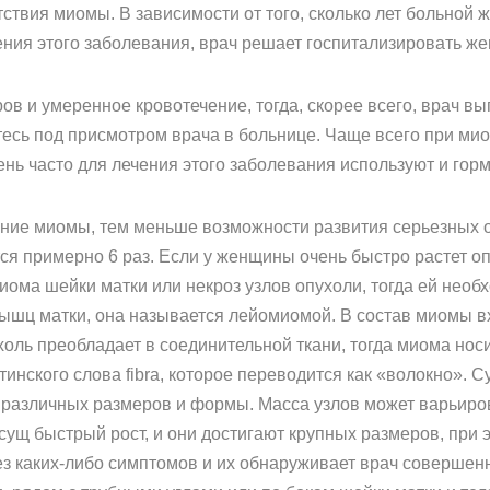
ствия миомы. В зависимости от того, сколько лет больной ж
ения этого заболевания, врач решает госпитализировать же
ов и умеренное кровотечение, тогда, скорее всего, врач в
тесь под присмотром врача в больнице. Чаще всего при м
ень часто для лечения этого заболевания используют и гор
ение миомы, тем меньше возможности развития серьезных 
ся примерно 6 раз. Если у женщины очень быстро растет оп
миома шейки матки или некроз узлов опухоли, тогда ей необ
мышц матки, она называется лейомиомой. В состав миомы в
ухоль преобладает в соединительной ткани, тогда миома н
инского слова fibra, которое переводится как «волокно». 
различных размеров и формы. Масса узлов может варьиров
ущ быстрый рост, и они достигают крупных размеров, при
ез каких-либо симптомов и их обнаруживает врач совершенн