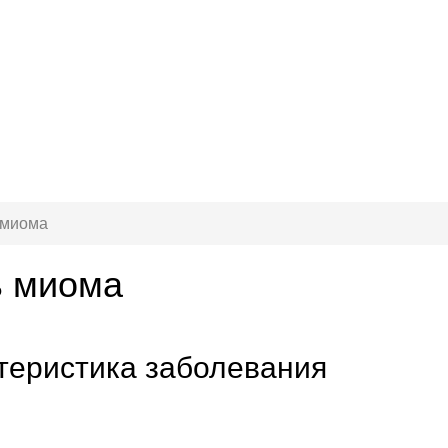
 миома
ь миома
теристика заболевания