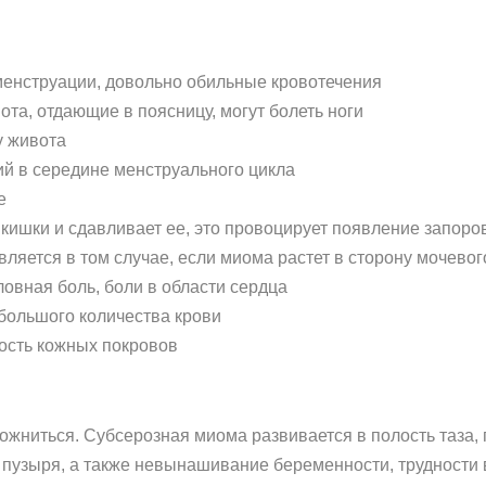
менструации, довольно обильные кровотечения
та, отдающие в поясницу, могут болеть ноги
у живота
й в середине менструального цикла
е
 кишки и сдавливает ее, это провоцирует появление запоро
ляется в том случае, если миома растет в сторону мочевог
овная боль, боли в области сердца
 большого количества крови
ность кожных покровов
ожниться. Субсерозная миома развивается в полость таза,
пузыря, а также невынашивание беременности, трудности