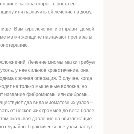
енщине, какова скорость роста ее
нщину или назначить ей лечение на дому.
ыпишет Вам курс лечения и отправит домой.
иоме матки женщине назначают препараты,
монотерапию.
осложнений. Лечение миомы матки требует
ухоль, у нее сильное кровотечение, она
ходима срочная операция. В случае, когда
ходят не только мышечные волокна, но
осит название фибромиомы или фибромы.
Существуют два вида миоматозных узлов –
ать от нескольких граммов до веса более
 этом оказывая давление на близлежащие
о случайно. Практически все узлы растут