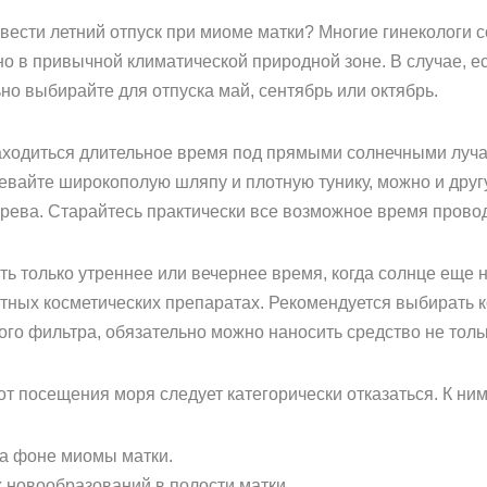
ровести летний отпуск при миоме матки? Многие гинекологи
о в привычной климатической природной зоне. В случае, е
ьно выбирайте для отпуска май, сентябрь или октябрь.
находиться длительное время под прямыми солнечными луч
девайте широкополую шляпу и плотную тунику, можно и друг
рева. Старайтесь практически все возможное время провод
 только утреннее или вечернее время, когда солнце еще не
ных косметических препаратах. Рекомендуется выбирать к
о фильтра, обязательно можно наносить средство не только
от посещения моря следует категорически отказаться. К ним
а фоне миомы матки.
 новообразований в полости матки.