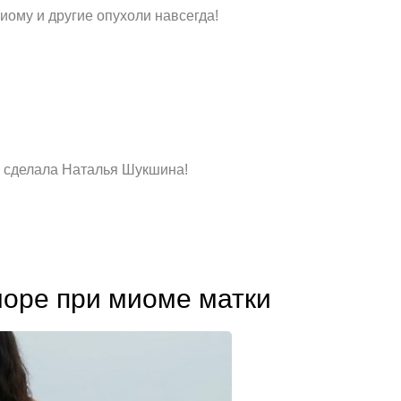
ому и другие опухоли навсегда!
о сделала Наталья Шукшина!
море при миоме матки