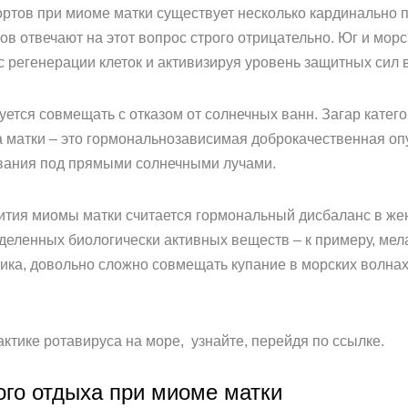
ортов при миоме матки существует несколько кардинально
ов отвечают на этот вопрос строго отрицательно. Юг и мор
 регенерации клеток и активизируя уровень защитных сил 
уется совмещать с отказом от солнечных ванн. Загар кате
 матки – это гормональнозависимая доброкачественная опу
ывания под прямыми солнечными лучами.
вития миомы матки считается гормональный дисбаланс в же
еленных биологически активных веществ – к примеру, мел
тика, довольно сложно совмещать купание в морских волнах 
ктике ротавируса на море, узнайте, перейдя по ссылке.
го отдыха при миоме матки