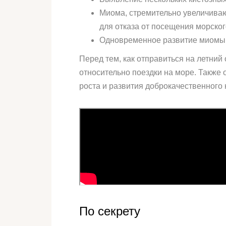
Миома, стремительно увеличиваю
для отказа от посещения морског
Одновременное развитие миомы 
Перед тем, как отправиться на летний
относительно поездки на море. Также
роста и развития доброкачественного
По секрету