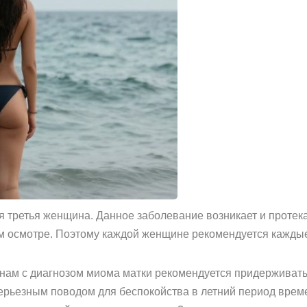
 третья женщина. Данное заболевание возникает и протек
м осмотре. Поэтому каждой женщине рекомендуется каждые
инам с диагнозом миома матки рекомендуется придерживат
ерьезным поводом для беспокойства в летний период време