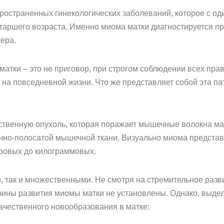
ространенных гинекологических заболеваний, которое с оди
таршего возраста. Именно миома матки диагностируется п
ера.
 матки – это не приговор, при строгом соблюдении всех пр
на повседневной жизни. Что же представляет собой эта пат
ственную опухоль, которая поражает мышечные волокна ма
чно-полосатой мышечной ткани. Визуально миома представл
ровых до килограммовых.
и, так и множественными. Не смотря на стремительное раз
ины развития миомы матки не установлены. Однако, выдел
чественного новообразования в матке: