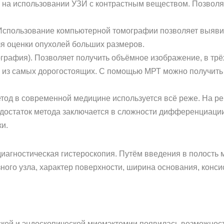
 на использовании УЗИ с контрастным веществом. Позвол
Использование компьютерной томографии позволяет выявит
ля оценки опухолей больших размеров.
графия). Позволяет получить объёмное изображение, в трё
ин из самых дорогостоящих. С помощью МРТ можно получить
етод в современной медицине используется всё реже. На р
едостаток метода заключается в сложности дифференциации
и.
иагностическая гистероскопия. Путём введения в полость 
ого узла, характер поверхности, ширина основания, конси
кой и эндоскопической миомэктомии появилась возможност