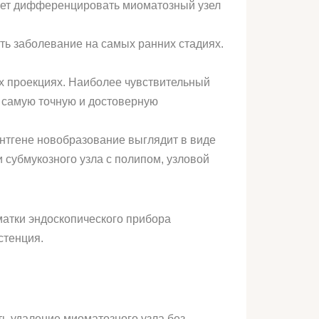
яет дифференцировать миоматозный узел
ь заболевание на самых ранних стадиях.
х проекциях. Наиболее чувствительный
 самую точную и достоверную
ентгене новобразование выглядит в виде
 субмукозного узла с полипом, узловой
матки эндоскопического прибора
стенция.
ь удаление миоматозного узла без