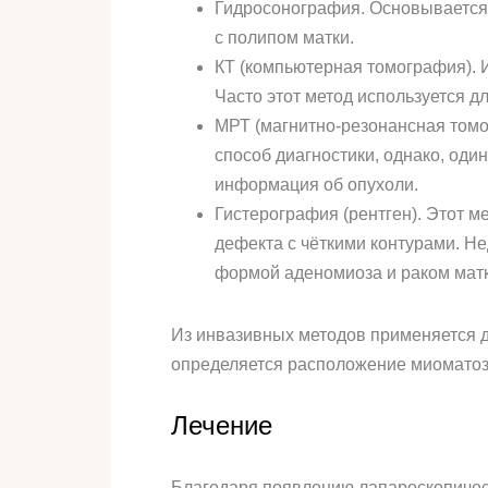
Гидросонография. Основывается
с полипом матки.
КТ (компьютерная томография). 
Часто этот метод используется д
МРТ (магнитно-резонансная томо
способ диагностики, однако, од
информация об опухоли.
Гистерография (рентген). Этот м
дефекта с чёткими контурами. Н
формой аденомиоза и раком матк
Из инвазивных методов применяется д
определяется расположение миоматозн
Лечение
Благодаря появлению лапароскопичес