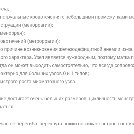
кла;
нструальные кровотечения с небольшими промежутками ме
струации (меноррагии);
меноррея);
вотечений (метроррагии);
по причине возникновения железодефицитной анемии из-за
ого характера. Узел является чужеродным, поэтому матка п
огда он может выходить самостоятельно, что всегда сопро
актерно для больших узлов 0 и 1 типов;
ыстрого роста миоматозного узла.
ание достигает очень больших размеров, цикличность менст
аться.
учае её перегиба, перекрута ножки возникает острое сост