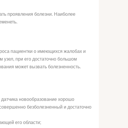
ать проявления болезни. Наиболее
еменеть.
проса пациентки о имеющихся жалобах и
 узел, при его достаточно большом
ования может вызвать болезненность.
о датчика новообразование хорошо
о совершенно безболезненный и достаточно
ающей его области;