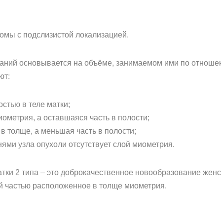
иомы с подслизистой локализацией.
аний основывается на объёме, занимаемом ими по отношен
ют:
остью в теле матки;
иометрия, а оставшаяся часть в полости;
 в толще, а меньшая часть в полости;
нями узла опухоли отсутствует слой миометрия.
тки 2 типа – это доброкачественное новообразование женс
й частью расположенное в толще миометрия.