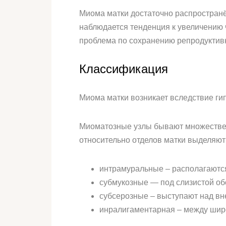
Миома матки достаточно распространё
наблюдается тенденция к увеличению 
проблема по сохранению репродуктивн
Классификация
Миома матки возникает вследствие г
Миоматозные узлы бывают множествен
относительно отделов матки выделяют
интрамуральные – располагаются
субмукозные — под слизистой об
субсерозные – выступают над вн
инралигаментарная – между шир