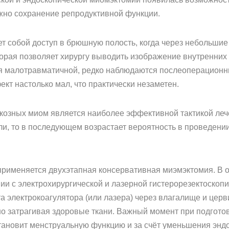
жно сохранение репродуктивной функции.
т собой доступ в брюшную полость, когда через небольшие
торая позволяет хирургу выводить изображение внутренних 
я малотравматичной, редко наблюдаются послеоперационн
кт настолько мал, что практически незаметен.
козных миом является наиболее эффективной тактикой лече
оли, то в последующем возрастает вероятность в проведен
применяется двухэтапная консервативная миэмэктомия. В 
ии с электрохирургической и лазерной гистерорезектоскоп
а электрокоагулятора (или лазера) через влагалище и цер
но затрагивая здоровые ткани. Важный момент при подгот
становит менструальную функцию и за счёт уменьшения эн