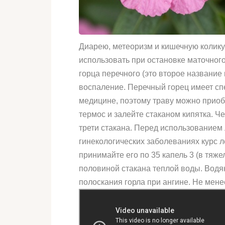
Диарею, метеоризм и кишечную колику
использовать при остановке маточного
горца перечного (это второе название
воспаление. Перечный горец имеет сп
медицине, поэтому траву можно приобр
термос и залейте стаканом кипятка. Ч
трети стакана. Перед использованием 
гинекологических заболеваниях курс л
принимайте его по 35 капель 3 (в тяже
половиной стакана теплой воды. Водя
полоскания горла при ангине. Не мене