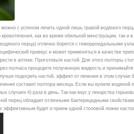
 можно с успехом лечить одной лишь травой водяного перц
 кровотечения, как во время обильной менструации, так и 
 водяного перца) отлично борется с геморроидальными узл
ецифический привкус и может применяться в качестве прип
ести в аптеке. Приготовьте настой. Для этого полторы сто
ерез полчаса процедите полученную жидкость и принимайте 
лучше подогреть настой, эффект от лечения в этом случае 
ечения составит полтора месяца. Если вы купили водяной пе
лых случаях 4) раза в день. Так как вкус у лекарства горьк
ной перец обладает отличными бактерицидными свойствами
е эффективным будет и прием одной столовой ложки настоя