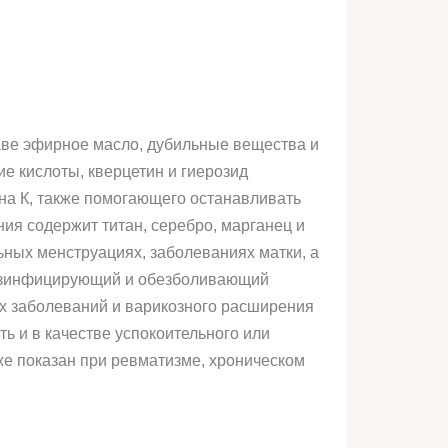
аве эфирное масло, дубильные вещества и
е кислоты, кверцетин и гиерозид
ина К, также помогающего останавливать
ия содержит титан, серебро, марганец и
ьных менструациях, заболеваниях матки, а
 дезинфицирующий и обезболивающий
ых заболеваний и варикозного расширения
ь и в качестве успокоительного или
же показан при ревматизме, хроническом