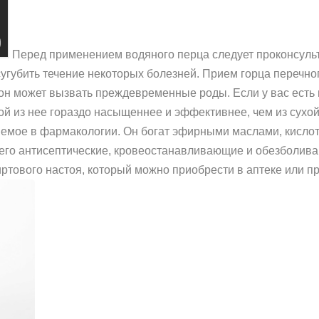
Перед применением водяного перца следует проконсуль
угубить течение некоторых болезней. Прием горца перечно
он может вызвать преждевременные роды. Если у вас есть
той из нее гораздо насыщеннее и эффективнее, чем из сухо
яемое в фармакологии. Он богат эфирными маслами, кисло
 его антисептические, кровеостанавливающие и обезболив
ртового настоя, который можно приобрести в аптеке или п