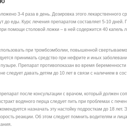
ию
ложено 3-4 раза в день. Дозировка этого лекарственного ср
ут до еды. Курс лечения препаратом составляет 5-10 дней.
при помощи столовой ложки – в ней содержится 40 капель л
использовать при тромбоэмболии, повышенной свертываемос
дуется принимать средство при нефрите и иных заболевания
пузыре. Препарат противопоказан во время беременности 
не следует давать детям до 10 лет в связи с наличием в сос
епарат после консультации с врачом, который должен соп
стракт водяного перца следует пить при проблемах с печен
омендуется назначать эту настойку подросткам до 18 лет. Э
корость реакции. Об этом следует помнить водителям и лиц
ания.