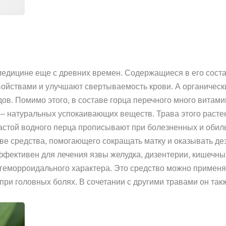
медицине еще с древних времен. Содержащиеся в его сост
ойствами и улучшают свертываемость крови. А органически
ов. Помимо этого, в составе горца перечного много витам
 – натуральных успокаивающих веществ. Трава этого растен
настой водного перца прописывают при болезненных и обил
стве средства, помогающего сокращать матку и оказывать
эффективен для лечения язвы желудка, дизентерии, кишечн
 геморроидального характера. Это средство можно применят
при головных болях. В сочетании с другими травами он так