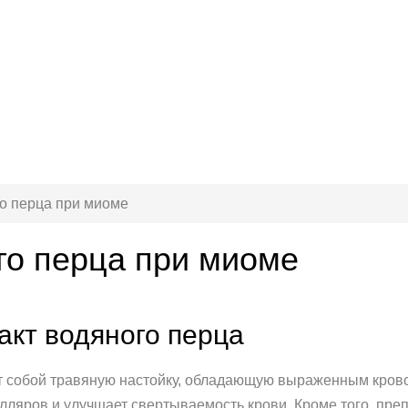
о перца при миоме
го перца при миоме
акт водяного перца
ет собой травяную настойку, обладающую выраженным кро
лляров и улучшает свертываемость крови. Кроме того, пре