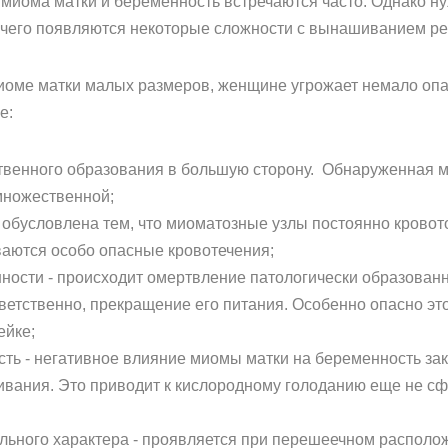
миома матки и беременность встречаются часто. Однако нуж
а чего появляются некоторые сложности с вынашиванием ре
миоме матки малых размеров, женщине угрожает немало оп
е:
твенного образования в большую сторону. Обнаруженная 
множественной;
 обусловлена тем, что миоматозные узлы постоянно кровото
аются особо опасные кровотечения;
ности - происходит омертвление патологически образованн
ветственно, прекращение его питания. Особенно опасно эт
ейке;
ь - негативное влияние миомы матки на беременность закл
ивания. Это приводит к кислородному голоданию еще не с
льного характера - проявляется при перешеечном расположе