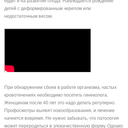
будет и на развитие плода. Наблюдается рождение
детей с деформированным черепом или
недостаточным весом.
При обнаружении сбоев в работе организма, частых
кровотечениях необходимо посетить гинеколога.
Женщинам после 40 лет это надо делать регулярно.
Профосмотры выявят новообразования, и лечение
начнется вовремя. Не нужно забывать, что патология
может переродиться в злокачественную форму. Однако