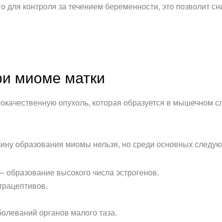
о для контроля за течением беременности, это позволит с
ри миоме матки
окачественную опухоль, которая образуется в мышечном с
чину образования миомы нельзя, но среди основных следу
 образование высокого числа эстрогенов.
трацептивов.
олеваний органов малого таза.