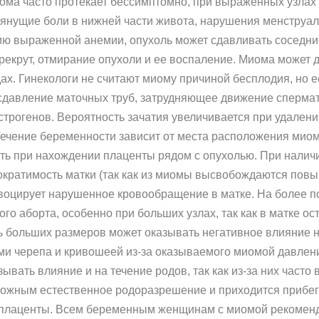
иома часто протекает бессимптомно, при выраженных узлах
тянущие боли в нижней части живота, нарушения менструал
тию выраженной анемии, опухоль может сдавливать соседни
рекрут, отмирание опухоли и ее воспаление. Миома может 
х. Гинекологи не считают миому причиной бесплодия, но е
сдавление маточных труб, затрудняющее движение спермат
рогенов. Вероятность зачатия увеличивается при удалении
ечение беременности зависит от места расположения миомы
уть при нахождении плаценты рядом с опухолью. При нали
сократимость матки (так как из миомы высвобождаются по
воцирует нарушенное кровообращение в матке. На более п
о аборта, особенно при больших узлах, так как в матке ост
ь больших размеров может оказывать негативное влияние 
и черепа и кривошеей из-за оказываемого миомой давления
вать влияние и на течение родов, так как из-за них част
можным естественное родоразрешение и приходится прибега
 плаценты. Всем беременным женщинам с миомой рекомендо