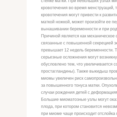
стенке матки. При небольших узлах м
кровотечения во время менструаций, 
кровотечения могут привести к разви
маткой ножкой, может произойти ее пе
вынашивании беременности и при рода
Причиной является как механическое 
связанные с повышенной секрецией эст
превышает 12 недель беременности. Т
серьезные осложнения могут возникн
обусловлено тем, что увеличивается 
простагландины). Также выкидыш про
миомы увеличен риск самопроизвольног
за повышенного тонуса матки. Опухол
случаи рождения детей с деформациям
Большие миоматозные узлы могут оказы
плода, при котором становится невоз
при миоме чаще происходит отслойка