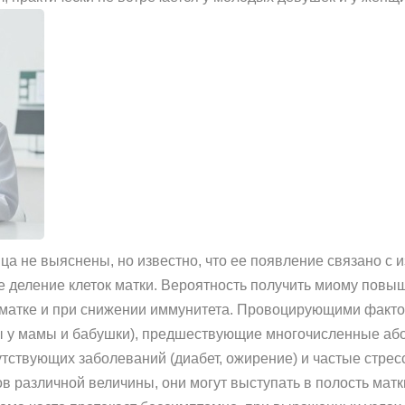
а не выяснены, но известно, что ее появление связано с и
ое деление клеток матки. Вероятность получить миому повы
 матке и при снижении иммунитета. Провоцирующими факт
 у мамы и бабушки), предшествующие многочисленные або
тствующих заболеваний (диабет, ожирение) и частые стрес
ов различной величины, они могут выступать в полость мат