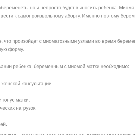
абеременеть, но и непросто будет выносить ребенка. Миом
ривести к самопроизвольному аборту. Именно поэтому бере
е, что произойдет с миоматозными узлами во время береме
ную форму.
ании ребенка, беременным с миомой матки необходимо:
в женской консультации.
тонус матки.
ческих нагрузок.
ей.