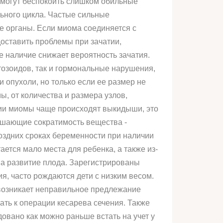
 могут беспокоить слишком обильные
ьного цикла. Частые сильные
е органы. Если миома соединяется с
доставить проблемы при зачатии,
е наличие снижает вероятность зачатия.
озоидов, так и гормональные нарушения,
 опухоли, но только если ее размер не
, от количества и размера узлов,
чии миомы чаще происходят выкидыши, это
вышающие сократимость вещества -
оздних сроках беременности при наличии
ается мало места для ребенка, а также из-
на развитие плода. Зарегистрированы
, часто рождаются дети с низким весом.
о возникает неправильное предлежание
ть к операции кесарева сечения. Также
вано как можно раньше встать на учет у