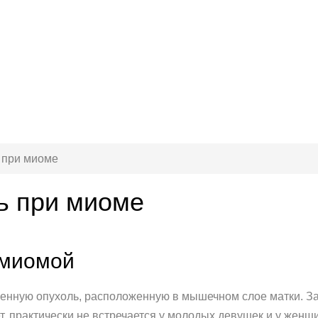
 при миоме
ь при миоме
 миомой
енную опухоль, расположенную в мышечном слое матки. За
, практически не встречается у молодых девушек и у женщ