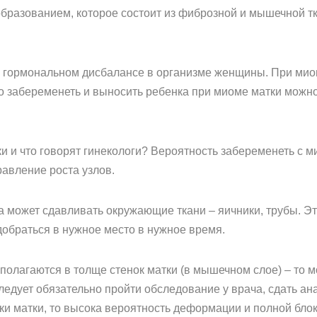
бразованием, которое состоит из фиброзной и мышечной т
 в гормональном дисбалансе в организме женщины. При мио
то забеременеть и выносить ребенка при миоме матки можно.
и и что говорят гинекологи? Вероятность забеременеть с м
авление роста узлов.
а может сдавливать окружающие ткани – яичники, трубы. Эт
добраться в нужное место в нужное время.
сполагаются в толще стенок матки (в мышечном слое) – то 
едует обязательно пройти обследование у врача, сдать ан
ки матки, то высока вероятность деформации и полной бл