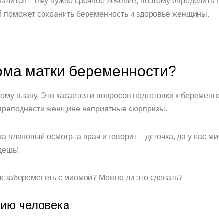
палится – ему нужно срочное лечение, поэтому определить
 поможет сохранить беременность и здоровье женщины.
ома матки беременности?
кому плану. Это касается и вопросов подготовки к беремен
 преподнести женщине неприятные сюрпризы.
на плановый осмотр, а врач и говорит – деточка, да у вас 
дешь!
ак забеременеть с миомой? Можно ли это сделать?
мию человека