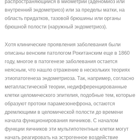
распространяющийся в миометрий (аденомиоз или
внутренний эндометриоз) или за пределы матки, на
область придатков, тазовой брюшины или органы
брюшной полости (наружный эндометриоз).
Хотя клинические проявления заболевания были
описаны венским патологом Рокитанским еще в 1860
году, многое в патогенезе заболевания остается
неясным, что нашло отражение в нескольких теориях
этиопатогенеза эндометриоза. Так, например, согласно
метапластической теории, недифференцированные
клетки целомического эпителия, подобные тем, которые
образуют протоки парамезонефрона, остаются
дремлющими в целомической полости до времени
начала функционирования яичников. С началом
функции яичников эти мультипотентные клетки могут
начать реагировать на эстрогенное воздействие